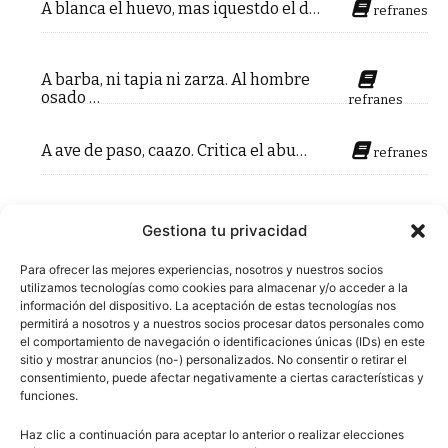
A blanca el huevo, mas iquestdo el d…
refranes
A barba, ni tapia ni zarza. Al hombre
osado …
refranes
A ave de paso, caazo. Critica el abu…
refranes
Gestiona tu privacidad
Primera
«
133
134
135
136
137
138
139
140
141
142
143
144
145
Para ofrecer las mejores experiencias, nosotros y nuestros socios
utilizamos tecnologías como cookies para almacenar y/o acceder a la
146
147
148
información del dispositivo. La aceptación de estas tecnologías nos
permitirá a nosotros y a nuestros socios procesar datos personales como
el comportamiento de navegación o identificaciones únicas (IDs) en este
sitio y mostrar anuncios (no-) personalizados. No consentir o retirar el
consentimiento, puede afectar negativamente a ciertas características y
funciones.
Haz clic a continuación para aceptar lo anterior o realizar elecciones