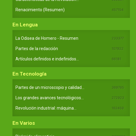
Renacimiento (Resumen)
457154
En Lengua
La Odisea de Homero - Resumen
233377
Partes de la redacción
107922
Artículos definidos e indefinidos...
66181
En Tecnología
Partes de un microscopio y calidad...
369765
Los grandes avances tecnológicos...
272923
Revolución industrial: máquina...
162459
En Varios