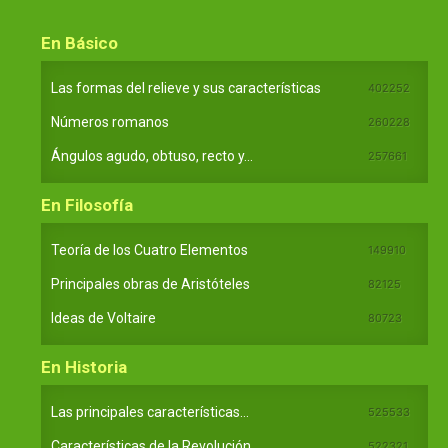
En Básico
Las formas del relieve y sus características
402252
Números romanos
260228
Ángulos agudo, obtuso, recto y...
257661
En Filosofía
Teoría de los Cuatro Elementos
149910
Principales obras de Aristóteles
82125
Ideas de Voltaire
80723
En Historia
Las principales características...
525533
Características de la Revolución...
522321