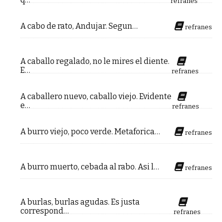
refranes
A cabo de rato, Andujar. Segun…
refranes
A caballo regalado, no le mires el diente.
E…
refranes
A caballero nuevo, caballo viejo. Evidente
e…
refranes
A burro viejo, poco verde. Metaforica…
refranes
A burro muerto, cebada al rabo. Asi l…
refranes
A burlas, burlas agudas. Es justa
correspond…
refranes