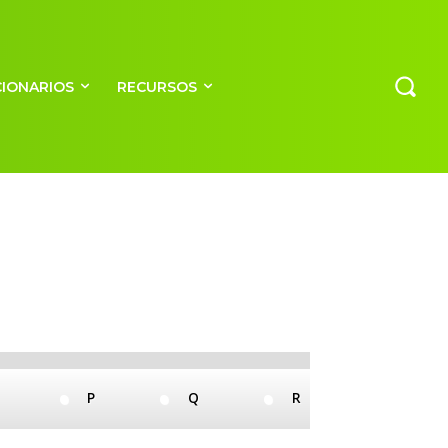
CIONARIOS
RECURSOS
O
P
Q
R
S