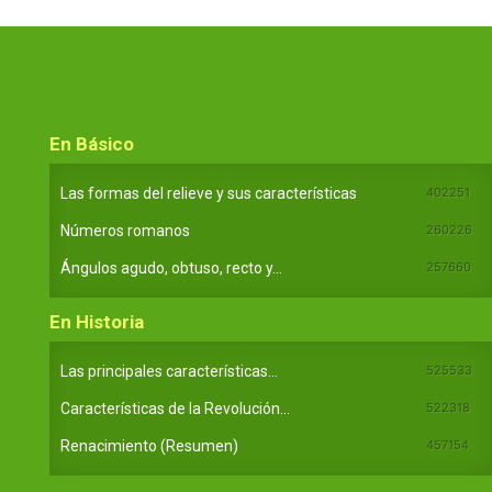
En Básico
Las formas del relieve y sus características
402251
Números romanos
260226
Ángulos agudo, obtuso, recto y...
257660
En Historia
Las principales características...
525533
Características de la Revolución...
522318
Renacimiento (Resumen)
457154