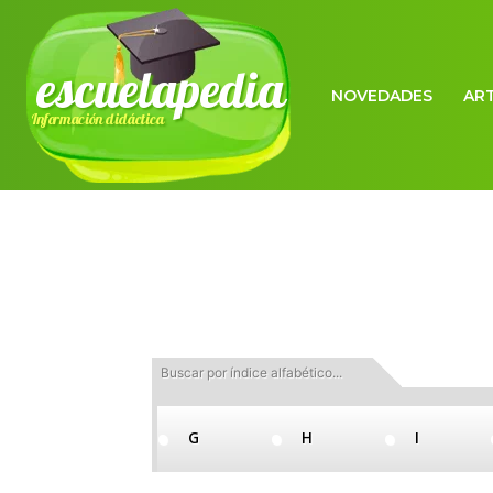
escuelapedia
NOVEDADES
AR
Información didáctica
Buscar por índice alfabético...
F
G
H
I