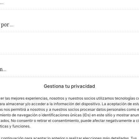
 …
 por …
 m…
Gestiona tu privacidad
…
cer las mejores experiencias, nosotros y nuestros socios utilizamos tecnologías 
ara almacenar y/o acceder a la información del dispositivo. La aceptación de est
as nos permitirá a nosotros y a nuestros socios procesar datos personales como e
…
iento de navegación o identificaciones únicas (IDs) en este sitio y mostrar anun
ados. No consentir o retirar el consentimiento, puede afectar negativamente a ci
ticas y funciones.
…
 continuación para aceptar lo anterior o realizar elecciones más detalladas. Tus