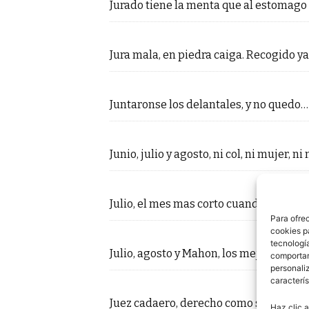
Jurado tiene la menta que al estomago
Jura mala, en piedra caiga. Recogido ya
Juntaronse los delantales, y no quedo…
Junio, julio y agosto, ni col, ni mujer, ni
Julio, el mes mas corto cuando hay pec
Para ofre
cookies p
tecnologí
Julio, agosto y Mahon, los mejores pue
comportam
personaliz
caracterís
Juez cadaero, derecho como sendero. 
Haz clic a