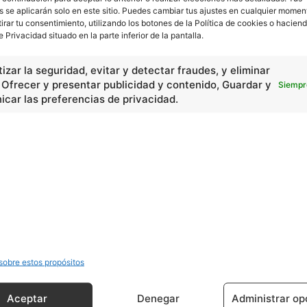
s se aplicarán solo en este sitio. Puedes cambiar tus ajustes en cualquier momen
tirar tu consentimiento, utilizando los botones de la Política de cookies o haciend
e Privacidad situado en la parte inferior de la pantalla.
prende …
izar la seguridad, evitar y detectar fraudes, y eliminar
, Ofrecer y presentar publicidad y contenido, Guardar y
Siempr
 la c…
car las preferencias de privacidad.
 como. …
Se a…
sobre estos propósitos
Aceptar
Denegar
Administrar op