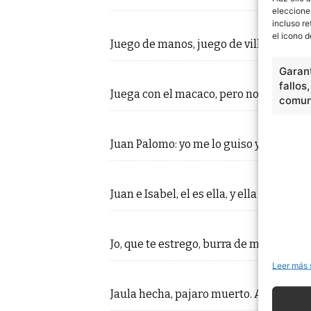
eleccione
incluso re
el icono d
Juego de manos, juego de villanos. Re
Garant
fallos
Juega con el macaco, pero no le tires de
comuni
Juan Palomo: yo me lo guiso y yo me lo
Juan e Isabel, el es ella, y ella es …
Jo, que te estrego, burra de mi suegro. 
Leer más 
Jaula hecha, pajaro muerto. Afirmaci…