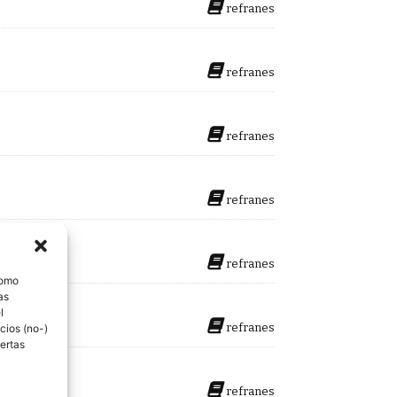
refranes
refranes
refranes
refranes
refranes
como
as
l
refranes
cios (no-)
ertas
refranes