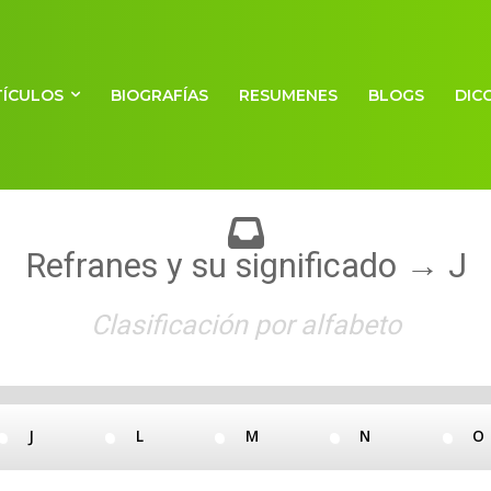
TÍCULOS
BIOGRAFÍAS
RESUMENES
BLOGS
DIC
Refranes y su significado
→
J
Clasificación por alfabeto
J
L
M
N
Últimos refranes añadidos