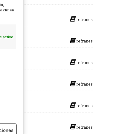
to,
o clic en
refranes
e activo
refranes
refranes
refranes
refranes
refranes
ciones