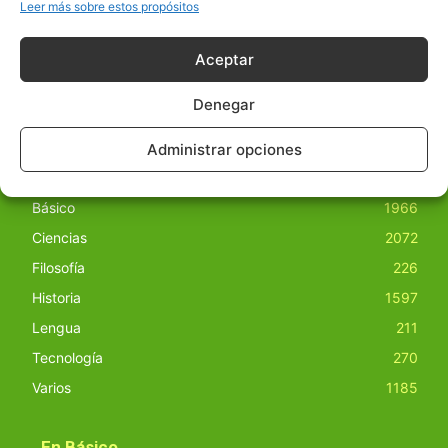
obras derivadas de todos los contenidos disponibles en
Leer más sobre estos propósitos
nuestro sitio. Este sitio usa cookies de terceros. Lea más
información
aquí
.
Aceptar
Denegar
Administrar opciones
Básico
1966
Ciencias
2072
Filosofía
226
Historia
1597
Lengua
211
Tecnología
270
Varios
1185
En Básico