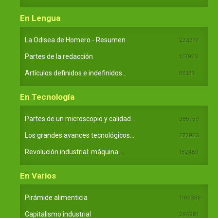
En Lengua
La Odisea de Homero - Resumen
233377
Partes de la redacción
107923
Artículos definidos e indefinidos...
66181
En Tecnología
Partes de un microscopio y calidad...
369769
Los grandes avances tecnológicos...
272923
Revolución industrial: máquina...
162459
En Varios
Pirámide alimenticia
1166386
Capitalismo industrial
284981