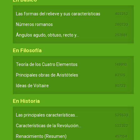
Las formas del relieve y sus características
402252
Números romanos
260233
Ángulos agudo, obtuso, recto y...
257661
En Filosofía
Teoría de los Cuatro Elementos
149910
Principales obras de Aristóteles
82125
Ideas de Voltaire
80723
En Historia
Las principales características...
525533
Características de la Revolución...
522322
Renacimiento (Resumen)
457154