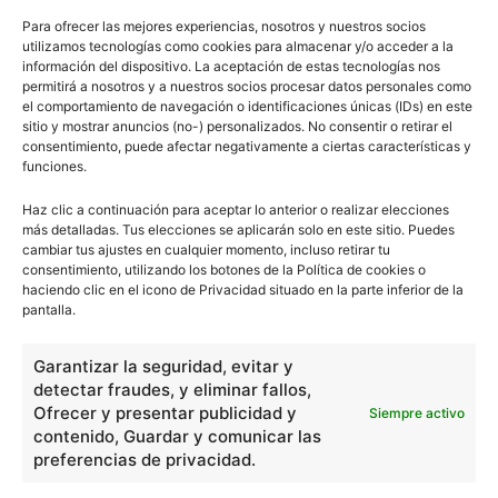
Para ofrecer las mejores experiencias, nosotros y nuestros socios
utilizamos tecnologías como cookies para almacenar y/o acceder a la
Uruguay
información del dispositivo. La aceptación de estas tecnologías nos
permitirá a nosotros y a nuestros socios procesar datos personales como
el comportamiento de navegación o identificaciones únicas (IDs) en este
sitio y mostrar anuncios (no-) personalizados. No consentir o retirar el
consentimiento, puede afectar negativamente a ciertas características y
funciones.
Haz clic a continuación para aceptar lo anterior o realizar elecciones
1
2
más detalladas. Tus elecciones se aplicarán solo en este sitio. Puedes
cambiar tus ajustes en cualquier momento, incluso retirar tu
consentimiento, utilizando los botones de la Política de cookies o
haciendo clic en el icono de Privacidad situado en la parte inferior de la
pantalla.
0
Comentarios
Garantizar la seguridad, evitar y
escuelapedia
detectar fraudes, y eliminar fallos,
Ofrecer y presentar publicidad y
Siempre activo
contenido, Guardar y comunicar las
Nuestros articulos son redactados y publicados bajo
preferencias de privacidad.
licencia de uso libre. El usuario puede reproducir y hacer