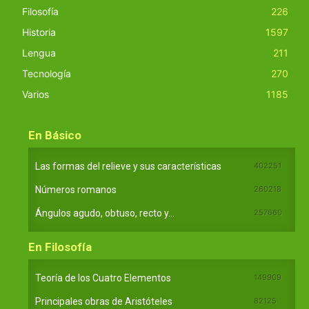
Filosofía
226
Historia
1597
Lengua
211
Tecnología
270
Varios
1185
En Básico
Las formas del relieve y sus características
402251
Números romanos
260218
Ángulos agudo, obtuso, recto y...
257660
En Filosofía
Teoría de los Cuatro Elementos
149909
Principales obras de Aristóteles
82125