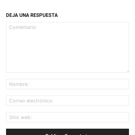
DEJA UNA RESPUESTA
Comentario:
No
Co
ele
Sit
we