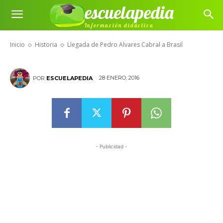
escuelapedia
Llegada de Pedro Alvares Cabral
Información didáctica
a Brasil
Inicio
Historia
Llegada de Pedro Alvares Cabral a Brasil
28 ENERO, 2016
POR
ESCUELAPEDIA
- Publicidad -