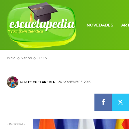
escuelapedia
NOVEDADES
AR
Información didáctica
VARIOS
BRICS
Inicio
Varios
BRICS
30 NOVIEMBRE, 2013
POR
ESCUELAPEDIA
- Publicidad -