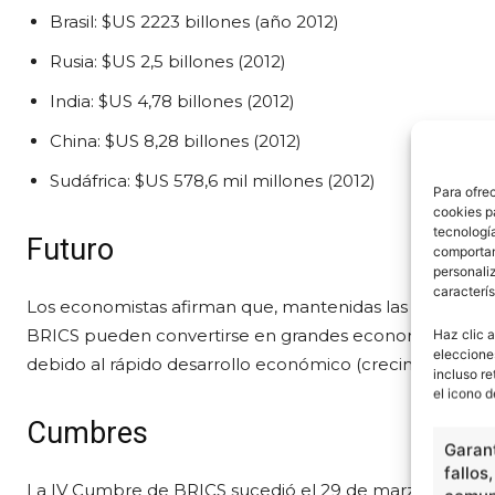
Brasil: $US 2223 billones (año 2012)
Rusia: $US 2,5 billones (2012)
India: $US 4,78 billones (2012)
China: $US 8,28 billones (2012)
Sudáfrica: $US 578,6 mil millones (2012)
Para ofre
cookies p
tecnologí
Futuro
comportam
personaliz
caracterís
Los economistas afirman que, mantenidas las situaciones
BRICS pueden convertirse en grandes economías en el f
Haz clic a
eleccione
debido al rápido desarrollo económico (crecimiento del 
incluso re
el icono d
Cumbres
Garant
fallos
La IV Cumbre de BRICS sucedió el 29 de marzo de 2012 e