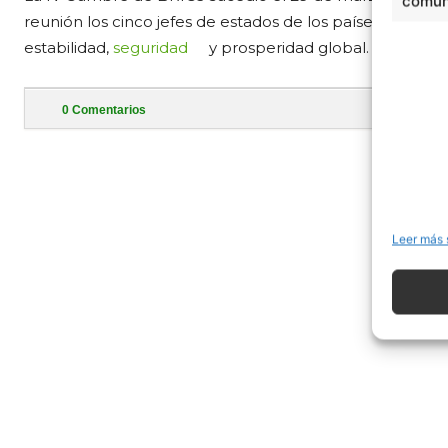
comuni
reunión los cinco jefes de estados de los países integra
estabilidad,
seguridad
y prosperidad global.
0
Comentarios
- Publi
Leer más 