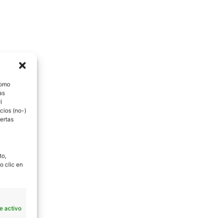
como
as
l
cios (no-)
ertas
to,
o clic en
e activo