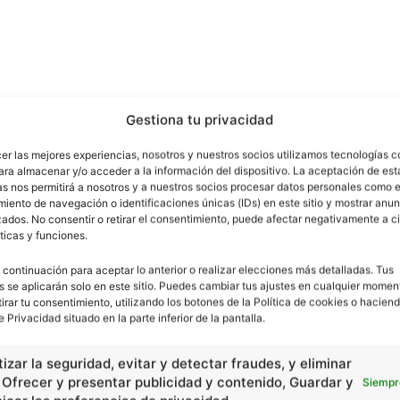
Gestiona tu privacidad
cer las mejores experiencias, nosotros y nuestros socios utilizamos tecnologías 
ara almacenar y/o acceder a la información del dispositivo. La aceptación de est
as nos permitirá a nosotros y a nuestros socios procesar datos personales como e
iento de navegación o identificaciones únicas (IDs) en este sitio y mostrar anun
ados. No consentir o retirar el consentimiento, puede afectar negativamente a ci
ticas y funciones.
 actuales (descritas anteriormente), los países de los
uturo cercano. Entre estos países se encuentra China,
 continuación para aceptar lo anterior o realizar elecciones más detalladas. Tus
s se aplicarán solo en este sitio. Puedes cambiar tus ajustes en cualquier momen
PIB de alrededor del 10% al año) y su alta población.
tirar tu consentimiento, utilizando los botones de la Política de cookies o haciend
e Privacidad situado en la parte inferior de la pantalla.
izar la seguridad, evitar y detectar fraudes, y eliminar
, Ofrecer y presentar publicidad y contenido, Guardar y
Siempr
n la ciudad de Nueva Delhi (India). Participaron de la