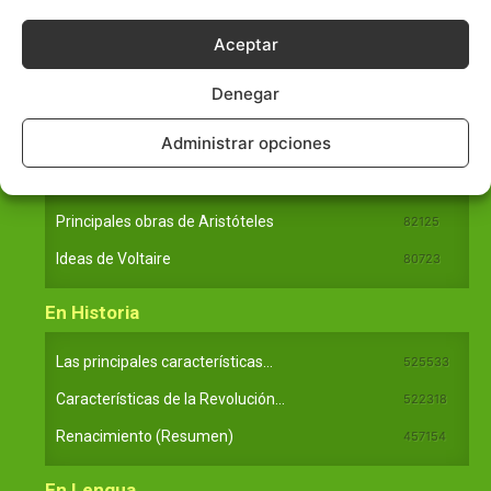
Las formas del relieve y sus características
402251
Aceptar
Números romanos
260226
Ángulos agudo, obtuso, recto y...
257660
Denegar
En Filosofía
Administrar opciones
Teoría de los Cuatro Elementos
149909
Principales obras de Aristóteles
82125
Ideas de Voltaire
80723
En Historia
Las principales características...
525533
Características de la Revolución...
522318
Renacimiento (Resumen)
457154
En Lengua