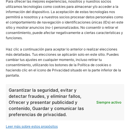
Para ofrecer las mejores experiencias, nosotros y nuestros socios
información
aquí
.
utilizamos tecnologías como cookies para almacenar y/o acceder a la
información del dispositivo. La aceptación de estas tecnologías nos
permitirá a nosotros y a nuestros socios procesar datos personales como
el comportamiento de navegación o identificaciones únicas (IDs) en este
sitio y mostrar anuncios (no-) personalizados. No consentir o retirar el
consentimiento, puede afectar negativamente a ciertas características y
funciones.
Básico
1966
Haz clic a continuación para aceptar lo anterior o realizar elecciones
más detalladas. Tus elecciones se aplicarán solo en este sitio. Puedes
Ciencias
2072
cambiar tus ajustes en cualquier momento, incluso retirar tu
consentimiento, utilizando los botones de la Política de cookies o
Filosofía
226
haciendo clic en el icono de Privacidad situado en la parte inferior de la
Historia
1597
pantalla.
Lengua
211
Garantizar la seguridad, evitar y
Tecnología
270
detectar fraudes, y eliminar fallos,
Varios
1185
Ofrecer y presentar publicidad y
Siempre activo
contenido, Guardar y comunicar las
preferencias de privacidad.
En Básico
Leer más sobre estos propósitos