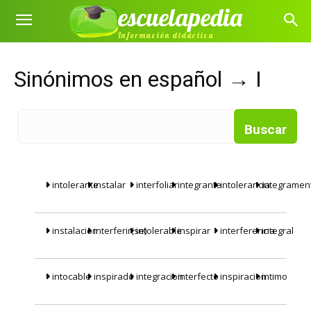
escuelapedia
Información didáctica
Sinónimos en español
→
I
intolerante
instalar
interfoliar
integrante
intolerancia
integramen
instalacion
interferir(se)
intolerable
inspirar
interferencia
integral
intocable
inspirado
integracion
interfecto
inspiracion
intimo