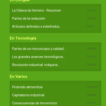
La Odisea de Homero - Resumen
233377
Partes de la redacción
107922
Artículos definidos e indefinidos...
66181
En Tecnología
Partes de un microscopio y calidad...
369765
Los grandes avances tecnológicos...
272923
Revolución industrial: máquina...
162459
En Varios
Pirámide alimenticia
1166386
Capitalismo industrial
284981
Consecuencias de terremotos
277770