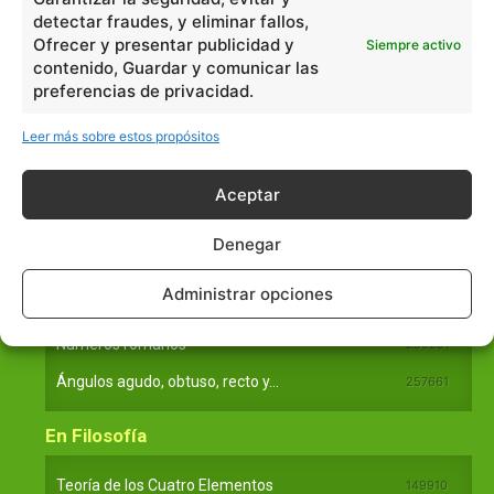
detectar fraudes, y eliminar fallos,
Ciencias
2072
Ofrecer y presentar publicidad y
Siempre activo
Filosofía
226
contenido, Guardar y comunicar las
preferencias de privacidad.
Historia
1597
Lengua
211
Leer más sobre estos propósitos
Tecnología
270
Varios
1185
Aceptar
Denegar
En Básico
Administrar opciones
Las formas del relieve y sus características
402252
Números romanos
260231
Ángulos agudo, obtuso, recto y...
257661
En Filosofía
Teoría de los Cuatro Elementos
149910