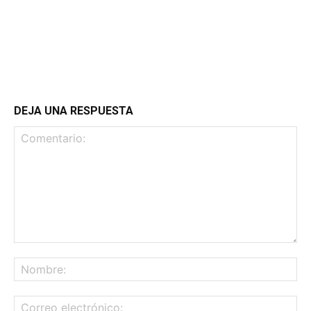
DEJA UNA RESPUESTA
Comentario:
No
Co