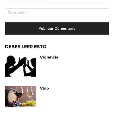
ele
Sit
we
DEBES LEER ESTO
Violencia
Vino