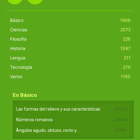
Básico
1966
Ciencias
2072
Filosofía
226
Historia
1597
Lengua
211
Tecnología
270
Varios
1185
En Básico
Las formas del relieve y sus características
402252
Números romanos
260236
Ángulos agudo, obtuso, recto y...
257661