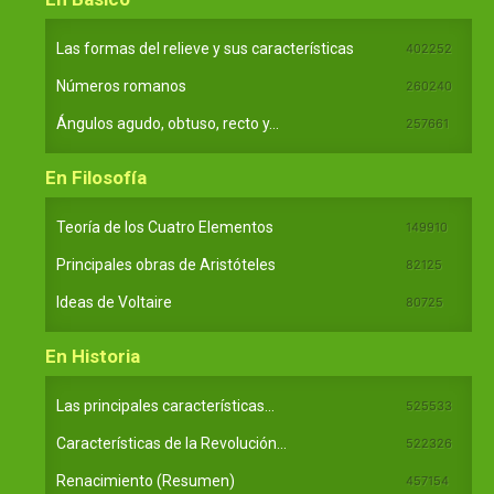
Las formas del relieve y sus características
402252
Números romanos
260240
Ángulos agudo, obtuso, recto y...
257661
En Filosofía
Teoría de los Cuatro Elementos
149910
Principales obras de Aristóteles
82125
Ideas de Voltaire
80725
En Historia
Las principales características...
525533
Características de la Revolución...
522326
Renacimiento (Resumen)
457154