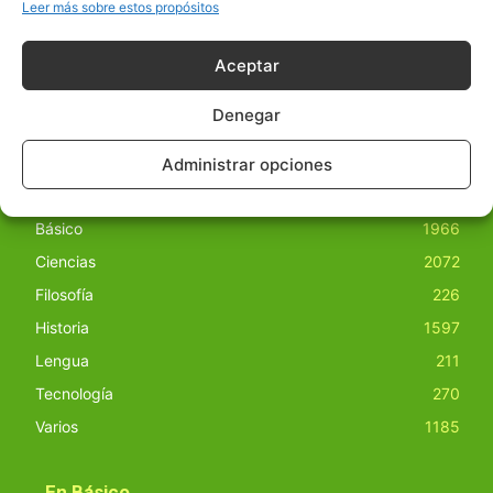
obras derivadas de todos los contenidos disponibles en
Leer más sobre estos propósitos
nuestro sitio. Este sitio usa cookies de terceros. Lea más
información
aquí
.
Aceptar
Denegar
Administrar opciones
Básico
1966
Ciencias
2072
Filosofía
226
Historia
1597
Lengua
211
Tecnología
270
Varios
1185
En Básico