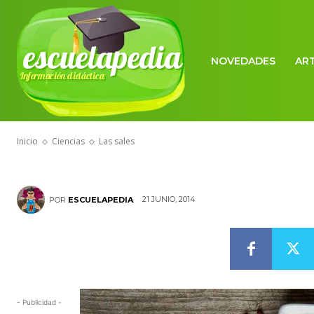
escuelapedia
NOVEDADES
AR
Información didáctica
CIENCIAS
Las sales
Inicio
Ciencias
Las sales
21 JUNIO, 2014
POR
ESCUELAPEDIA
- Publicidad -