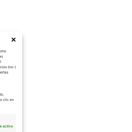
como
as
l
cios (no-)
ertas
to,
o clic en
e activo