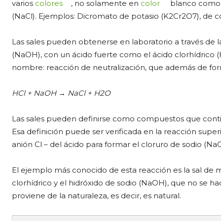
varios
colores
, no solamente en
color
blanco como e
(NaCl). Ejemplos: Dicromato de potasio (K2Cr2O7), de col
Las sales pueden obtenerse en laboratorio a través de l
(NaOH), con un ácido fuerte como el ácido clorhídrico (H
nombre: reacción de neutralización, que además de form
HCl + NaOH → NaCl + H2O
Las sales pueden definirse como compuestos que conti
Esa definición puede ser verificada en la reacción super
anión Cl – del ácido para formar el cloruro de sodio (NaC
El ejemplo más conocido de esta reacción es la sal de m
clorhídrico y el hidróxido de sodio (NaOH), que no se hac
proviene de la naturaleza, es decir, es natural.