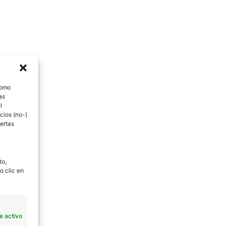
como
as
l
cios (no-)
ertas
to,
o clic en
e activo