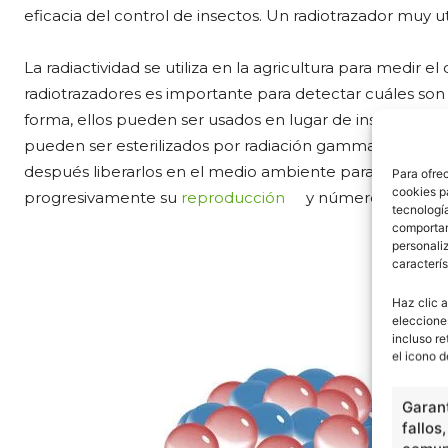
eficacia del control de insectos. Un radiotrazador muy uti
La radiactividad se utiliza en la agricultura para medir el
radiotrazadores es importante para detectar cuáles so
forma, ellos pueden ser usados en lugar de insecticidas
pueden ser esterilizados por radiación gamma los mach
después liberarlos en el medio ambiente para competir
Para ofre
cookies p
progresivamente su
reproducción
y número.
tecnologí
comportam
personaliz
caracterís
Haz clic a
eleccione
incluso re
el icono d
Garant
fallos