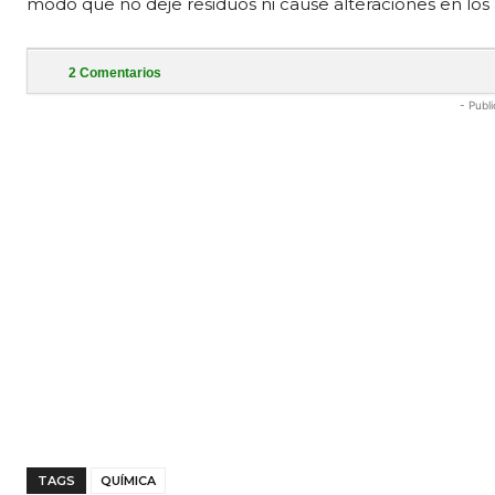
modo que no deje residuos ni cause alteraciones en los 
2
Comentarios
- Publi
TAGS
QUÍMICA