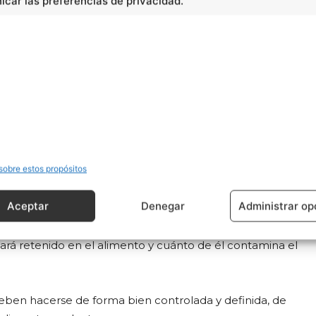
car las preferencias de privacidad.
sobre estos propósitos
e rayos gamma
Aceptar
Denegar
Administrar op
o sirve para aumentar la producción de alimentos, pero
 los agrotóxicos también pueden ser marcados con
ará retenido en el alimento y cuánto de él contamina el
 deben hacerse de forma bien controlada y definida, de