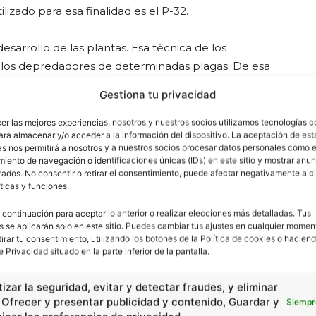
lizado para esa finalidad es el P-32.
 desarrollo de las plantas. Esa técnica de los
n los depredadores de determinadas plagas. De esa
, y evitar contaminaciones con agrotóxicos. O, entonces,
Gestiona tu privacidad
os de las especies que son consideradas plagas y
 con los machos normales. Eso disminuirá
cer las mejores experiencias, nosotros y nuestros socios utilizamos tecnologías 
ara almacenar y/o acceder a la información del dispositivo. La aceptación de est
as nos permitirá a nosotros y a nuestros socios procesar datos personales como e
iento de navegación o identificaciones únicas (IDs) en este sitio y mostrar anun
ados. No consentir o retirar el consentimiento, puede afectar negativamente a ci
ticas y funciones.
 continuación para aceptar lo anterior o realizar elecciones más detalladas. Tus
s se aplicarán solo en este sitio. Puedes cambiar tus ajustes en cualquier momen
tirar tu consentimiento, utilizando los botones de la Política de cookies o haciend
e Privacidad situado en la parte inferior de la pantalla.
izar la seguridad, evitar y detectar fraudes, y eliminar
, Ofrecer y presentar publicidad y contenido, Guardar y
Siempr