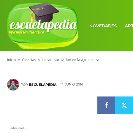
escuelapedia
NOVEDADES
AR
Información didáctica
CIENCIAS
La radioactivi
Inicio
Ciencias
La radioactividad en la agricultura
14 JUNIO, 2014
POR
ESCUELAPEDIA
- Publicidad -