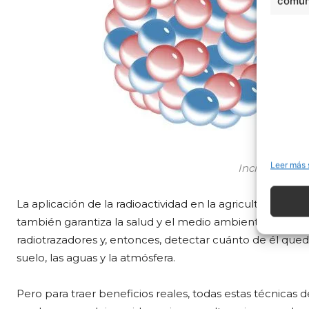
comuni
Leer más 
Incidencia d
La aplicación de la radioactividad en la agricultura sól
también garantiza la salud y el medio ambiente., pues
radiotrazadores y, entonces, detectar cuánto de él qued
suelo, las aguas y la atmósfera.
Pero para traer beneficios reales, todas estas técnicas