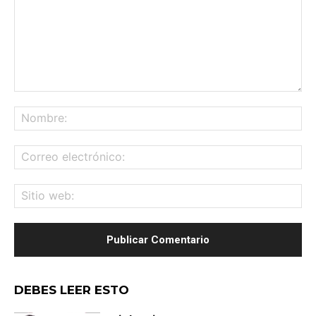
Comentario:
No
Co
ele
Sit
we
DEBES LEER ESTO