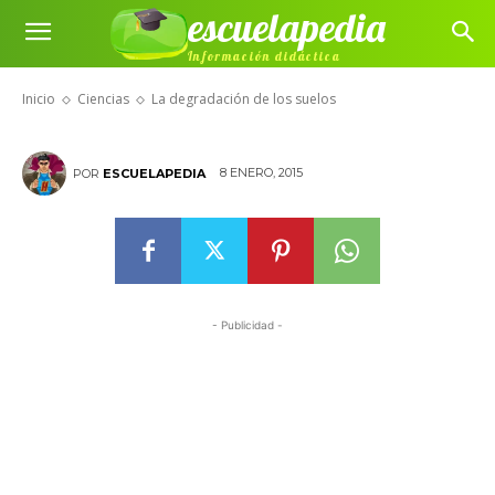
escuelapedia
Información didáctica
La degradación de los suelos
Inicio
Ciencias
La degradación de los suelos
8 ENERO, 2015
POR
ESCUELAPEDIA
- Publicidad -