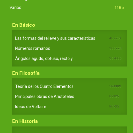
Varios
1185
En Básico
Las formas del relieve y sus características
402251
Números romanos
260220
Ángulos agudo, obtuso, recto y...
257660
En Filosofía
Teoría de los Cuatro Elementos
149909
Principales obras de Aristóteles
82125
Ideas de Voltaire
80723
En Historia