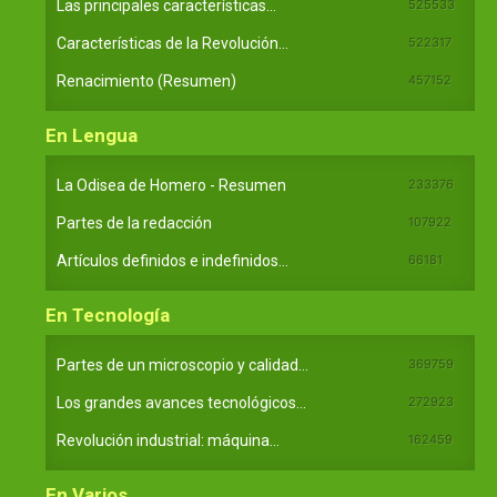
Las principales características...
525533
Características de la Revolución...
522317
Renacimiento (Resumen)
457152
En Lengua
La Odisea de Homero - Resumen
233376
Partes de la redacción
107922
Artículos definidos e indefinidos...
66181
En Tecnología
Partes de un microscopio y calidad...
369759
Los grandes avances tecnológicos...
272923
Revolución industrial: máquina...
162459
En Varios