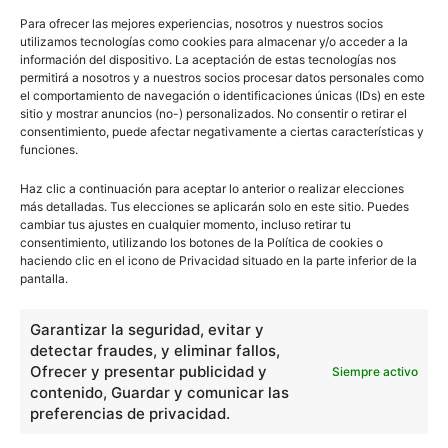
Para ofrecer las mejores experiencias, nosotros y nuestros socios
utilizamos tecnologías como cookies para almacenar y/o acceder a la
Relieve oceánico
información del dispositivo. La aceptación de estas tecnologías nos
permitirá a nosotros y a nuestros socios procesar datos personales como
el comportamiento de navegación o identificaciones únicas (IDs) en este
sitio y mostrar anuncios (no-) personalizados. No consentir o retirar el
consentimiento, puede afectar negativamente a ciertas características y
funciones.
Haz clic a continuación para aceptar lo anterior o realizar elecciones
1
2
3
más detalladas. Tus elecciones se aplicarán solo en este sitio. Puedes
cambiar tus ajustes en cualquier momento, incluso retirar tu
consentimiento, utilizando los botones de la Política de cookies o
haciendo clic en el icono de Privacidad situado en la parte inferior de la
pantalla.
0
Comentarios
Garantizar la seguridad, evitar y
escuelapedia
detectar fraudes, y eliminar fallos,
Ofrecer y presentar publicidad y
Siempre activo
contenido, Guardar y comunicar las
Nuestros articulos son redactados y publicados bajo
preferencias de privacidad.
licencia de uso libre. El usuario puede reproducir y hacer