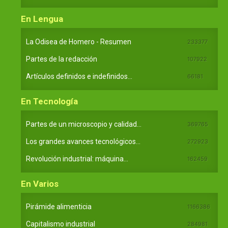
En Lengua
La Odisea de Homero - Resumen
233377
Partes de la redacción
107922
Artículos definidos e indefinidos...
66181
En Tecnología
Partes de un microscopio y calidad...
369765
Los grandes avances tecnológicos...
272923
Revolución industrial: máquina...
162459
En Varios
Pirámide alimenticia
1166386
Capitalismo industrial
284981