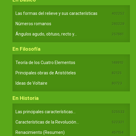
Las formas del relieve y sus características
402252
Números romanos
260229
Ángulos agudo, obtuso, recto y...
257661
En Filosofía
Teoría de los Cuatro Elementos
149910
Principales obras de Aristóteles
82125
Ideas de Voltaire
80723
En Historia
Las principales características...
525533
Características de la Revolución...
522321
Renacimiento (Resumen)
457154