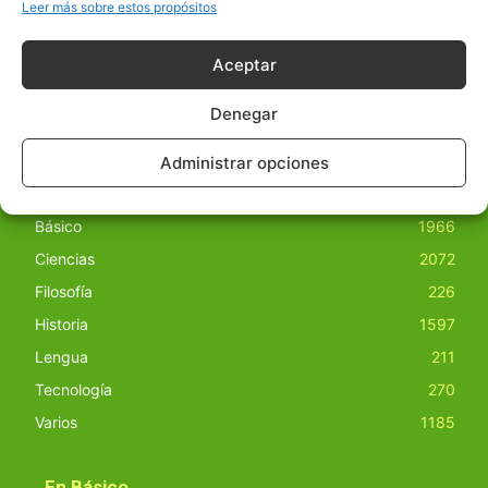
obras derivadas de todos los contenidos disponibles en
Leer más sobre estos propósitos
nuestro sitio. Este sitio usa cookies de terceros. Lea más
información
aquí
.
Aceptar
Denegar
Administrar opciones
Básico
1966
Ciencias
2072
Filosofía
226
Historia
1597
Lengua
211
Tecnología
270
Varios
1185
En Básico