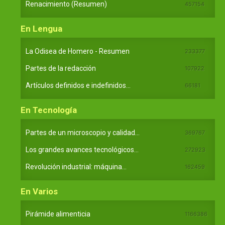
Renacimiento (Resumen)
457154
En Lengua
La Odisea de Homero - Resumen
233377
Partes de la redacción
107922
Artículos definidos e indefinidos...
66181
En Tecnología
Partes de un microscopio y calidad...
369767
Los grandes avances tecnológicos...
272923
Revolución industrial: máquina...
162459
En Varios
Pirámide alimenticia
1166386