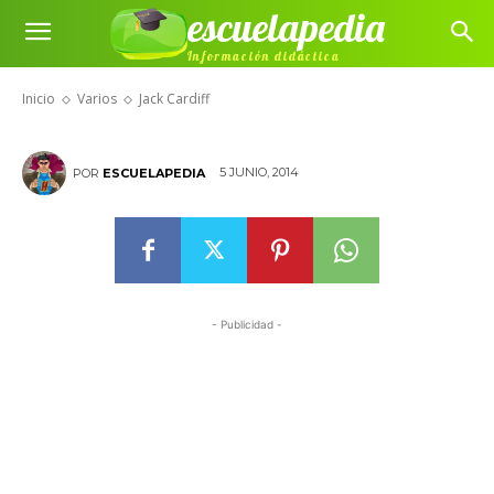
escuelapedia
Información didáctica
Jack Cardiff
Inicio
Varios
Jack Cardiff
5 JUNIO, 2014
POR
ESCUELAPEDIA
- Publicidad -