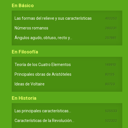
En Básico
Las formas del relieve y sus características
402252
Números romanos
260231
Ángulos agudo, obtuso, recto y...
257661
En Filosofía
Teoría de los Cuatro Elementos
149910
Principales obras de Aristóteles
82125
Ideas de Voltaire
80723
En Historia
Las principales características...
525533
Características de la Revolución...
522322