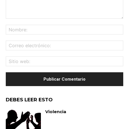
Comentario:
No
Co
ele
Sit
we
DEBES LEER ESTO
Violencia