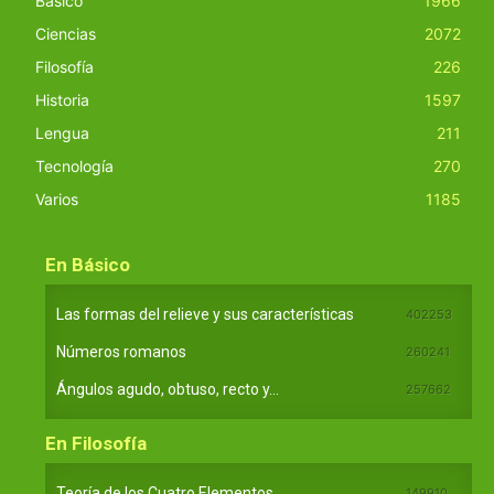
Básico
1966
Ciencias
2072
Filosofía
226
Historia
1597
Lengua
211
Tecnología
270
Varios
1185
En Básico
Las formas del relieve y sus características
402253
Números romanos
260241
Ángulos agudo, obtuso, recto y...
257662
En Filosofía
Teoría de los Cuatro Elementos
149910