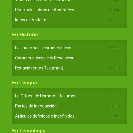
Principales obras de Aristóteles
82125
Ideas de Voltaire
80725
En Historia
Las principales características...
525533
Características de la Revolución...
522326
Renacimiento (Resumen)
457154
En Lengua
La Odisea de Homero - Resumen
233377
Partes de la redacción
107924
Artículos definidos e indefinidos...
66181
En Tecnología