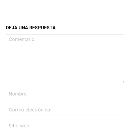
DEJA UNA RESPUESTA
Comentario:
No
Co
ele
Sit
we