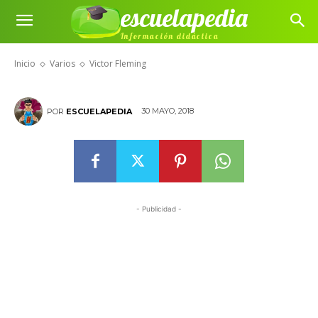
escuelapedia
Información didáctica
Victor Fleming
Inicio
Varios
Victor Fleming
30 MAYO, 2018
POR
ESCUELAPEDIA
- Publicidad -