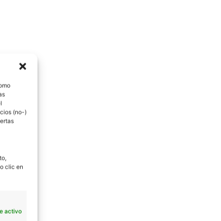
como
as
l
cios (no-)
ertas
to,
o clic en
e activo