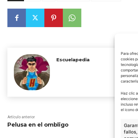
Para ofre
cookies p
Escuelapedia
tecnologí
comportam
personaliz
caracterís
Haz clic a
eleccione
incluso re
el icono d
Artículo anterior
Pelusa en el ombligo
Garant
fallos