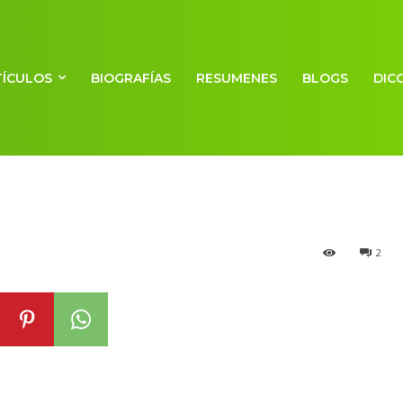
TÍCULOS
BIOGRAFÍAS
RESUMENES
BLOGS
DIC
listicoespialido
2