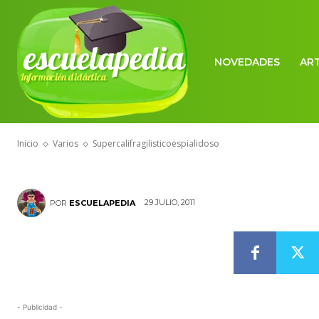
escuelapedia
NOVEDADES
AR
Información didáctica
VARIOS
Supercalifragi
Inicio
Varios
Supercalifragilisticoespialidoso
29 JULIO, 2011
POR
ESCUELAPEDIA
- Publicidad -