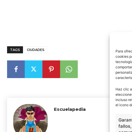
TAGS
CIUDADES
Para ofre
cookies p
tecnologí
comportam
personaliz
caracterís
Haz clic a
eleccione
incluso re
el icono d
Escuelapedia
Garant
fallos