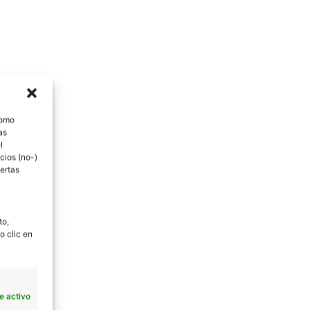
como
as
l
cios (no-)
ertas
to,
o clic en
e activo