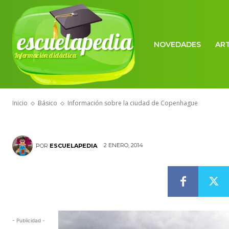
BÁSICO
escuelapedia
Información s
NOVEDADES
AR
Información didáctica
Copenhague
Inicio
Básico
Información sobre la ciudad de Copenhague
2 ENERO, 2014
POR
ESCUELAPEDIA
- Publicidad -