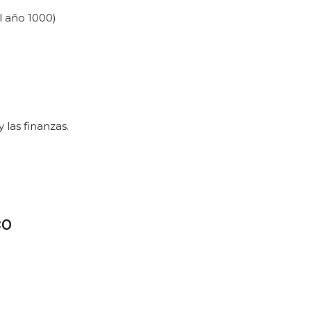
l año 1000)
 las finanzas.
co