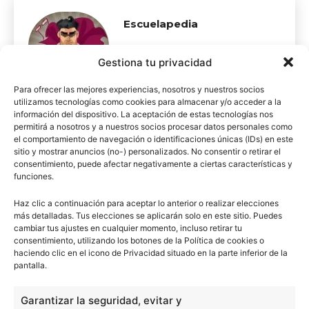
Escuelapedia
Gestiona tu privacidad
Para ofrecer las mejores experiencias, nosotros y nuestros socios
utilizamos tecnologías como cookies para almacenar y/o acceder a la
información del dispositivo. La aceptación de estas tecnologías nos
permitirá a nosotros y a nuestros socios procesar datos personales como
el comportamiento de navegación o identificaciones únicas (IDs) en este
sitio y mostrar anuncios (no-) personalizados. No consentir o retirar el
Artículo anterior
Artículo siguiente
consentimiento, puede afectar negativamente a ciertas características y
Reutilización del agua en la
Biopiratería
funciones.
agricultura
Haz clic a continuación para aceptar lo anterior o realizar elecciones
más detalladas. Tus elecciones se aplicarán solo en este sitio. Puedes
ARTÍCULOS RELACIONADOS
cambiar tus ajustes en cualquier momento, incluso retirar tu
consentimiento, utilizando los botones de la Política de cookies o
Los ciclos biogeoquímicos
haciendo clic en el icono de Privacidad situado en la parte inferior de la
pantalla.
Garantizar la seguridad, evitar y