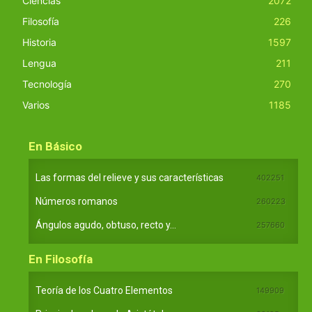
Ciencias
2072
Filosofía
226
Historia
1597
Lengua
211
Tecnología
270
Varios
1185
En Básico
Las formas del relieve y sus características
402251
Números romanos
260223
Ángulos agudo, obtuso, recto y...
257660
En Filosofía
Teoría de los Cuatro Elementos
149909