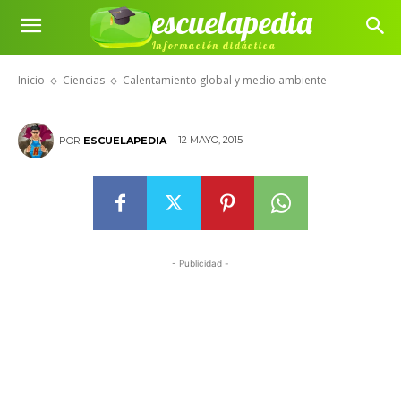
escuelapedia
Calentamiento global y medio
Información didáctica
ambiente
Inicio
Ciencias
Calentamiento global y medio ambiente
12 MAYO, 2015
POR
ESCUELAPEDIA
- Publicidad -