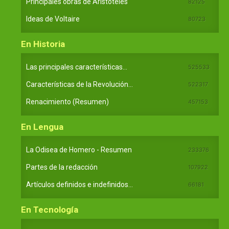
Principales obras de Aristóteles
82125
Ideas de Voltaire
80723
En Historia
Las principales características...
525533
Características de la Revolución...
522317
Renacimiento (Resumen)
457153
En Lengua
La Odisea de Homero - Resumen
233376
Partes de la redacción
107922
Artículos definidos e indefinidos...
66181
En Tecnología