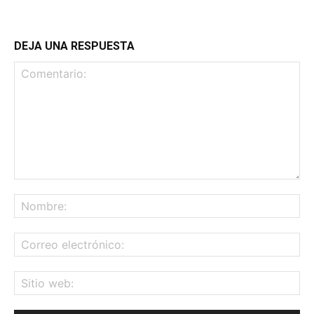
DEJA UNA RESPUESTA
Comentario:
No
Co
ele
Sit
we