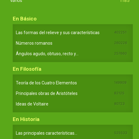
Varios
1185
En Básico
Las formas del relieve y sus características
402251
Números romanos
260226
Ángulos agudo, obtuso, recto y...
257660
En Filosofía
Teoría de los Cuatro Elementos
149909
Principales obras de Aristóteles
82125
Ideas de Voltaire
80723
En Historia
Las principales características...
525533