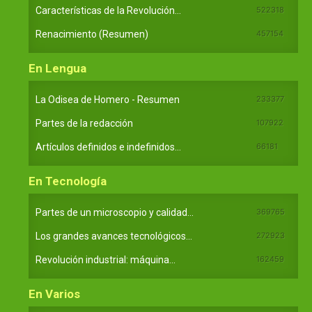
Características de la Revolución...
522318
Renacimiento (Resumen)
457154
En Lengua
La Odisea de Homero - Resumen
233377
Partes de la redacción
107922
Artículos definidos e indefinidos...
66181
En Tecnología
Partes de un microscopio y calidad...
369765
Los grandes avances tecnológicos...
272923
Revolución industrial: máquina...
162459
En Varios