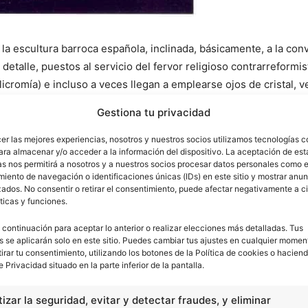
e la escultura barroca española, inclinada, básicamente, a la co
detalle, puestos al servicio del fervor religioso contrarreformis
icromía) e incluso a veces llegan a emplearse ojos de cristal, v
Gestiona tu privacidad
ra barroca española se hallan los retablos para los altares de l
os por conjuntos de escultores y arquitectos. Los destacados e
cer las mejores experiencias, nosotros y nuestros socios utilizamos tecnologías 
ara almacenar y/o acceder a la información del dispositivo. La aceptación de est
on sobrecogedores tallas de Inmaculadas, Piedades y Cristos ya
as nos permitirá a nosotros y a nuestros socios procesar datos personales como e
ñés, Pedro de Mena, Juan de Mesa y Alonso Cano. Estos últimos
iento de navegación o identificaciones únicas (IDs) en este sitio y mostrar anun
ados. No consentir o retirar el consentimiento, puede afectar negativamente a ci
das, santos y otros asuntos tradicionales de los pasos procesio
ticas y funciones.
alismo, expresividad y fervor religioso.
 continuación para aceptar lo anterior o realizar elecciones más detalladas. Tus
s se aplicarán solo en este sitio. Puedes cambiar tus ajustes en cualquier momen
 penitencia es uno de los asuntos más destacados del barroco e
tirar tu consentimiento, utilizando los botones de la Política de cookies o haciend
e Privacidad situado en la parte inferior de la pantalla.
pañol
Juan Martínez Montañés
, es uno de los ejemplos más cara
tetismo expresivo propio de este periodo.
izar la seguridad, evitar y detectar fraudes, y eliminar