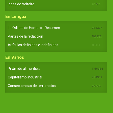
Ideas de Voltaire
80723
En Lengua
La Odisea de Homero - Resumen
233377
Partes de la redacción
107923
Artículos definidos e indefinidos...
66181
En Varios
Pirámide alimenticia
1166386
Capitalismo industrial
284981
Consecuencias de terremotos
277770