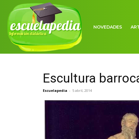
escuelapedia
NOVEDADES
AR
Información didáctica
Escultura barroc
Escuelapedia
-
5 abril, 2014