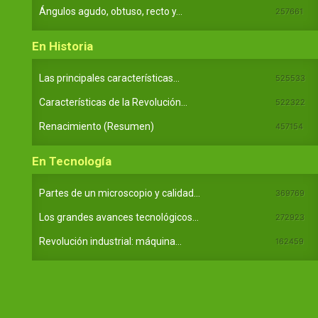
Ángulos agudo, obtuso, recto y...
257661
En Historia
Las principales características...
525533
Características de la Revolución...
522322
Renacimiento (Resumen)
457154
En Tecnología
Partes de un microscopio y calidad...
369769
Los grandes avances tecnológicos...
272923
Revolución industrial: máquina...
162459