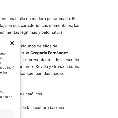
nvencional talla en madera policromada. El
ta, son sus características elementales; las
estimentas legítimas y pelo natural.
as iglesias, algunos de ellos de
scultores fueron
Gregorio Fernández,
como
as
centes; y los representantes de la escuela
l
 repartieron entre Sevilla y Granada buena
cios (no-)
ertas
nales, para los que iban destinadas
to,
n los países católicos.
o clic en
cterísticos de la escultura barroca