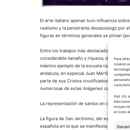
El arte italiano apenas tuvo influencia sobr
realismo y la penetrante desasosiego por el 
figuras en términos generales se pintan (pol
Entre los trabajos más destacados de escultu
considerable tamaño y riqueza, desarrollad
Para ofre
cookies p
máximo ejemplo de la escuela castellana, c
tecnologí
andaluza, en especial Juan Martínez Monta
comportam
personaliz
parte de sus Cristos crucificados, Inmacula
caracterís
numerosas de estas imágenes cargadas de re
Haz clic a
eleccione
La representación de santos en conducta de
incluso re
el icono d
La figura de San Jerónimo, del escultor es
española en la que se manifiesta el gran pa
Garant