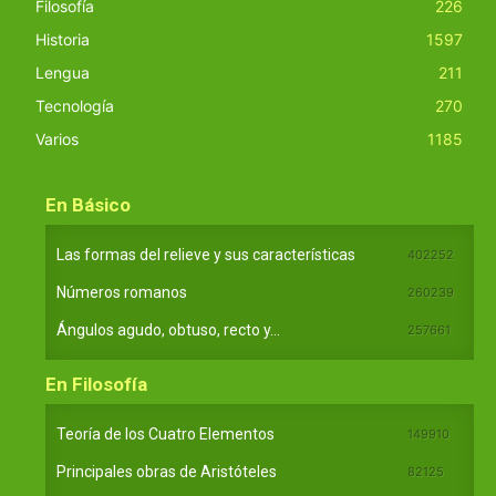
Filosofía
226
Historia
1597
Lengua
211
Tecnología
270
Varios
1185
En Básico
Las formas del relieve y sus características
402252
Números romanos
260239
Ángulos agudo, obtuso, recto y...
257661
En Filosofía
Teoría de los Cuatro Elementos
149910
Principales obras de Aristóteles
82125