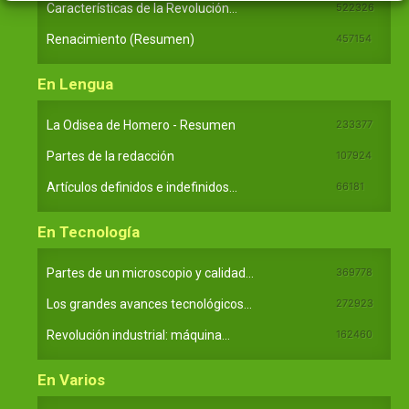
Características de la Revolución...
522326
Renacimiento (Resumen)
457154
En Lengua
La Odisea de Homero - Resumen
233377
Partes de la redacción
107924
Artículos definidos e indefinidos...
66181
En Tecnología
Partes de un microscopio y calidad...
369778
Los grandes avances tecnológicos...
272923
Revolución industrial: máquina...
162460
En Varios