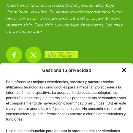
Nuestros articulos son redactados y publicados bajo
licencia de uso libre. El usuario puede reproducir y hacer
obras derivadas de todos los contenidos disponibles en
nuestro sitio. Este sitio usa cookies de terceros. Lea más
información
aquí
.
Gestiona tu privacidad
Básico
1966
Para ofrecer las mejores experiencias, nosotros y nuestros socios
Ciencias
2072
utilizamos tecnologías como cookies para almacenar y/o acceder a la
información del dispositivo. La aceptación de estas tecnologías nos
Filosofía
226
permitirá a nosotros y a nuestros socios procesar datos personales como
el comportamiento de navegación o identificaciones únicas (IDs) en este
Historia
1597
sitio y mostrar anuncios (no-) personalizados. No consentir o retirar el
Lengua
211
consentimiento, puede afectar negativamente a ciertas características y
funciones.
Tecnología
270
Haz clic a continuación para aceptar lo anterior o realizar elecciones
Varios
1185