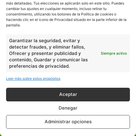
más detalladas. Tus elecciones se aplicarán solo en este sitio. Puedes
cambiar tus ajustes en cualquier momento, incluso retirar tu
consentimiento, utilizando los botones de la Política de cookies o
En Básico
haciendo clic en el icono de Privacidad situado en la parte inferior de la
pantalla.
Las formas del relieve y sus características
402253
Garantizar la seguridad, evitar y
Números romanos
260245
detectar fraudes, y eliminar fallos,
Ángulos agudo, obtuso, recto y...
257662
Ofrecer y presentar publicidad y
Siempre activo
contenido, Guardar y comunicar las
En Filosofía
preferencias de privacidad.
Leer más sobre estos propósitos
Teoría de los Cuatro Elementos
149910
Principales obras de Aristóteles
82125
Aceptar
Ideas de Voltaire
80725
Denegar
En Historia
Administrar opciones
Las principales características...
525533