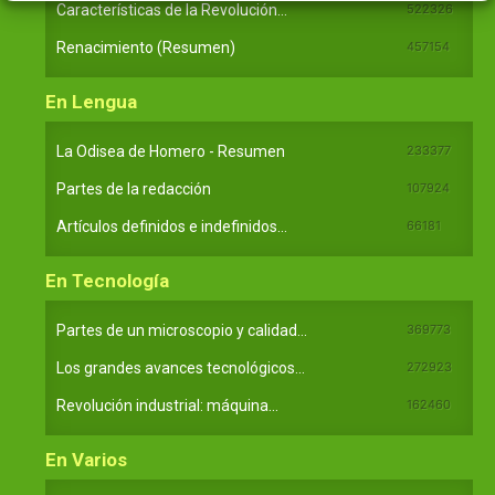
Características de la Revolución...
522326
Renacimiento (Resumen)
457154
En Lengua
La Odisea de Homero - Resumen
233377
Partes de la redacción
107924
Artículos definidos e indefinidos...
66181
En Tecnología
Partes de un microscopio y calidad...
369773
Los grandes avances tecnológicos...
272923
Revolución industrial: máquina...
162460
En Varios