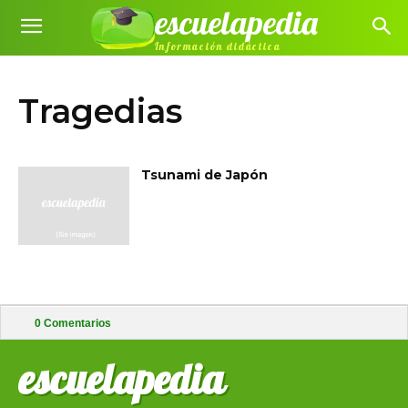
escuelapedia
Información didáctica
Tragedias
Tsunami de Japón
0
Comentarios
escuelapedia