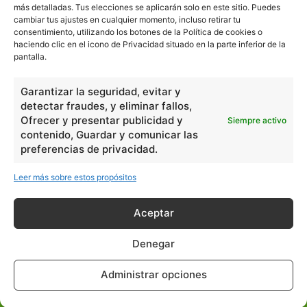
más detalladas. Tus elecciones se aplicarán solo en este sitio. Puedes
cambiar tus ajustes en cualquier momento, incluso retirar tu
consentimiento, utilizando los botones de la Política de cookies o
En Básico
haciendo clic en el icono de Privacidad situado en la parte inferior de la
pantalla.
Las formas del relieve y sus características
402252
Garantizar la seguridad, evitar y
Números romanos
260241
detectar fraudes, y eliminar fallos,
Ángulos agudo, obtuso, recto y...
257662
Ofrecer y presentar publicidad y
Siempre activo
contenido, Guardar y comunicar las
En Filosofía
preferencias de privacidad.
Leer más sobre estos propósitos
Teoría de los Cuatro Elementos
149910
Principales obras de Aristóteles
82125
Aceptar
Ideas de Voltaire
80725
Denegar
En Historia
Administrar opciones
Las principales características...
525533