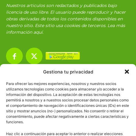
Nuestros articulos son redactados y publicados bajo
licencia de uso libre. El usuario puede reproducir y hacer
obras derivadas de todos los contenidos disponibles en
nuestro sitio. Este sitio usa cookies de terceros. Lea más
información
aquí
.
Gestiona tu privacidad
Básico
1966
Para ofrecer las mejores experiencias, nosotros y nuestros socios
Ciencias
2072
utilizamos tecnologías como cookies para almacenar y/o acceder a la
información del dispositivo. La aceptación de estas tecnologías nos
Filosofía
226
permitirá a nosotros y a nuestros socios procesar datos personales como
el comportamiento de navegación o identificaciones únicas (IDs) en este
Historia
1597
sitio y mostrar anuncios (no-) personalizados. No consentir o retirar el
Lengua
211
consentimiento, puede afectar negativamente a ciertas características y
funciones.
Tecnología
270
Haz clic a continuación para aceptar lo anterior o realizar elecciones
Varios
1185