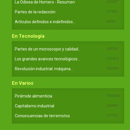
La Odisea de Homero - Resumen
233377
Partes de la redacción
107922
Artículos definidos e indefinidos...
66181
En Tecnología
Partes de un microscopio y calidad...
369761
Los grandes avances tecnológicos...
272923
Revolución industrial: máquina...
162459
En Varios
Pirámide alimenticia
1166386
Capitalismo industrial
284981
Consecuencias de terremotos
277770