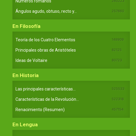
Números romanos
260223
Ángulos agudo, obtuso, recto y...
257660
En Filosofía
Teoría de los Cuatro Elementos
149909
Principales obras de Aristóteles
82125
Ideas de Voltaire
80723
En Historia
Las principales características...
525533
Características de la Revolución...
522318
Renacimiento (Resumen)
457154
En Lengua