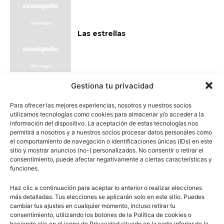
Las estrellas
Gestiona tu privacidad
Para ofrecer las mejores experiencias, nosotros y nuestros socios
0
Comentarios
utilizamos tecnologías como cookies para almacenar y/o acceder a la
información del dispositivo. La aceptación de estas tecnologías nos
permitirá a nosotros y a nuestros socios procesar datos personales como
escuelapedia
el comportamiento de navegación o identificaciones únicas (IDs) en este
sitio y mostrar anuncios (no-) personalizados. No consentir o retirar el
consentimiento, puede afectar negativamente a ciertas características y
Nuestros articulos son redactados y publicados bajo
funciones.
licencia de uso libre. El usuario puede reproducir y hacer
Haz clic a continuación para aceptar lo anterior o realizar elecciones
obras derivadas de todos los contenidos disponibles en
más detalladas. Tus elecciones se aplicarán solo en este sitio. Puedes
nuestro sitio. Este sitio usa cookies de terceros. Lea más
cambiar tus ajustes en cualquier momento, incluso retirar tu
información
aquí
.
consentimiento, utilizando los botones de la Política de cookies o
haciendo clic en el icono de Privacidad situado en la parte inferior de la