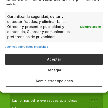
pantalla.
Garantizar la seguridad, evitar y
detectar fraudes, y eliminar fallos,
Ofrecer y presentar publicidad y
Siempre activo
contenido, Guardar y comunicar las
Básico
1966
preferencias de privacidad.
Ciencias
2072
Filosofía
226
Leer más sobre estos propósitos
Historia
1597
Aceptar
Lengua
211
Tecnología
270
Denegar
Varios
1185
Administrar opciones
En Básico
Las formas del relieve y sus características
402251