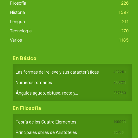
Filosofía
226
Historia
1597
Lengua
211
Tecnología
270
Varios
1185
En Básico
Las formas del relieve y sus características
402251
Números romanos
260221
Ángulos agudo, obtuso, recto y...
257660
En Filosofía
Teoría de los Cuatro Elementos
149909
Principales obras de Aristóteles
82125