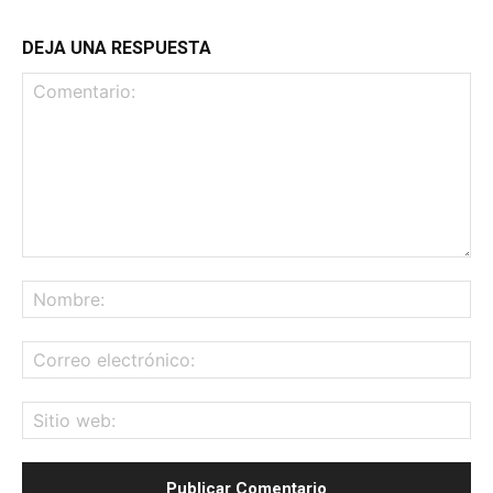
DEJA UNA RESPUESTA
Comentario:
No
Co
ele
Sit
we