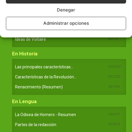
En Filosofía
Denegar
Teoría de los Cuatro Elementos
149910
Administrar opciones
Principales obras de Aristóteles
82125
Ideas de Voltaire
80723
En Historia
Las principales características...
525533
Características de la Revolución...
522322
Renacimiento (Resumen)
457154
En Lengua
La Odisea de Homero - Resumen
233377
Partes de la redacción
107923