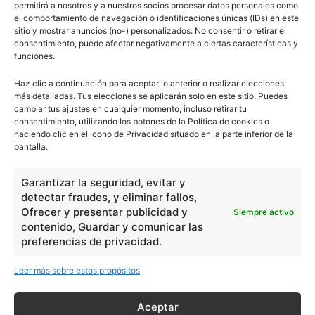
permitirá a nosotros y a nuestros socios procesar datos personales como
el comportamiento de navegación o identificaciones únicas (IDs) en este
sitio y mostrar anuncios (no-) personalizados. No consentir o retirar el
consentimiento, puede afectar negativamente a ciertas características y
Básico
1966
funciones.
Ciencias
2072
Haz clic a continuación para aceptar lo anterior o realizar elecciones
Filosofía
226
más detalladas. Tus elecciones se aplicarán solo en este sitio. Puedes
cambiar tus ajustes en cualquier momento, incluso retirar tu
Historia
1597
consentimiento, utilizando los botones de la Política de cookies o
Lengua
211
haciendo clic en el icono de Privacidad situado en la parte inferior de la
pantalla.
Tecnología
270
Varios
1185
Garantizar la seguridad, evitar y
detectar fraudes, y eliminar fallos,
Ofrecer y presentar publicidad y
Siempre activo
En Básico
contenido, Guardar y comunicar las
preferencias de privacidad.
Las formas del relieve y sus características
402252
Leer más sobre estos propósitos
Números romanos
260236
Ángulos agudo, obtuso, recto y...
257661
Aceptar