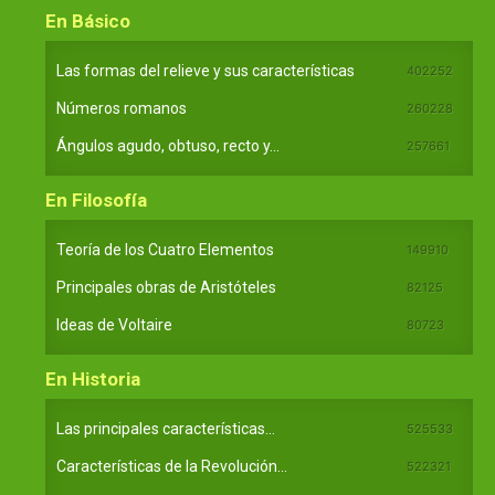
En Básico
Las formas del relieve y sus características
402252
Números romanos
260228
Ángulos agudo, obtuso, recto y...
257661
En Filosofía
Teoría de los Cuatro Elementos
149910
Principales obras de Aristóteles
82125
Ideas de Voltaire
80723
En Historia
Las principales características...
525533
Características de la Revolución...
522321