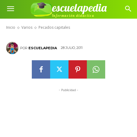
escuelapedia
Información didáctica
Pecados capitales
Inicio
Varios
Pecados capitales
28 JULIO, 2011
POR
ESCUELAPEDIA
- Publicidad -