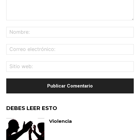
Comentario:
No
Co
ele
Sit
we
DEBES LEER ESTO
Violencia