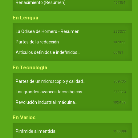
Renacimiento (Resumen)
457154
En Lengua
La Odisea de Homero - Resumen
233377
Partes de la redacción
107922
Artículos definidos e indefinidos...
66181
En Tecnología
Partes de un microscopio y calidad...
369765
Los grandes avances tecnológicos...
272923
Revolución industrial: máquina...
162459
En Varios
Pirámide alimenticia
1166386