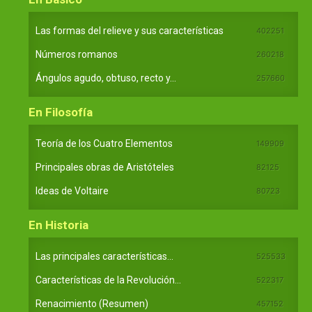
Las formas del relieve y sus características
402251
Números romanos
260218
Ángulos agudo, obtuso, recto y...
257660
En Filosofía
Teoría de los Cuatro Elementos
149909
Principales obras de Aristóteles
82125
Ideas de Voltaire
80723
En Historia
Las principales características...
525533
Características de la Revolución...
522317
Renacimiento (Resumen)
457152