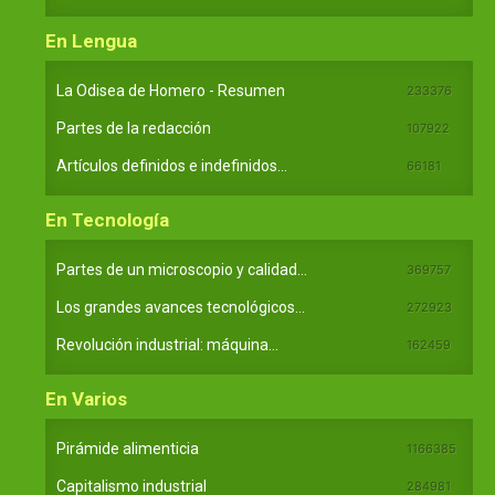
En Lengua
La Odisea de Homero - Resumen
233376
Partes de la redacción
107922
Artículos definidos e indefinidos...
66181
En Tecnología
Partes de un microscopio y calidad...
369757
Los grandes avances tecnológicos...
272923
Revolución industrial: máquina...
162459
En Varios
Pirámide alimenticia
1166385
Capitalismo industrial
284981