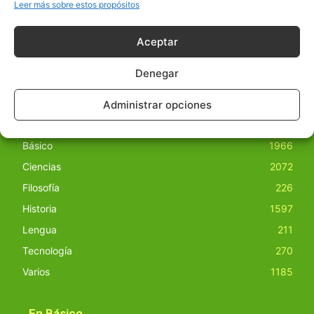
obras derivadas de todos los contenidos disponibles en
Leer más sobre estos propósitos
nuestro sitio. Este sitio usa cookies de terceros. Lea más
información
aquí
.
Aceptar
Denegar
Administrar opciones
Básico
1966
Ciencias
2072
Filosofía
226
Historia
1597
Lengua
211
Tecnología
270
Varios
1185
En Básico