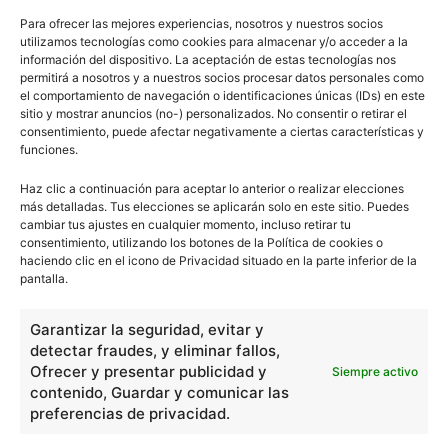
Para ofrecer las mejores experiencias, nosotros y nuestros socios
utilizamos tecnologías como cookies para almacenar y/o acceder a la
Antropología
información del dispositivo. La aceptación de estas tecnologías nos
permitirá a nosotros y a nuestros socios procesar datos personales como
el comportamiento de navegación o identificaciones únicas (IDs) en este
sitio y mostrar anuncios (no-) personalizados. No consentir o retirar el
consentimiento, puede afectar negativamente a ciertas características y
funciones.
Haz clic a continuación para aceptar lo anterior o realizar elecciones
1
2
más detalladas. Tus elecciones se aplicarán solo en este sitio. Puedes
cambiar tus ajustes en cualquier momento, incluso retirar tu
consentimiento, utilizando los botones de la Política de cookies o
haciendo clic en el icono de Privacidad situado en la parte inferior de la
pantalla.
0
Comentarios
Garantizar la seguridad, evitar y
escuelapedia
detectar fraudes, y eliminar fallos,
Ofrecer y presentar publicidad y
Siempre activo
contenido, Guardar y comunicar las
Nuestros articulos son redactados y publicados bajo
preferencias de privacidad.
licencia de uso libre. El usuario puede reproducir y hacer