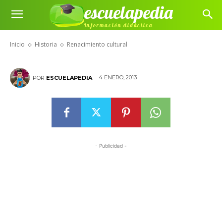
escuelapedia
Información didáctica
Renacimiento cultural
Inicio
Historia
Renacimiento cultural
4 ENERO, 2013
POR
ESCUELAPEDIA
- Publicidad -