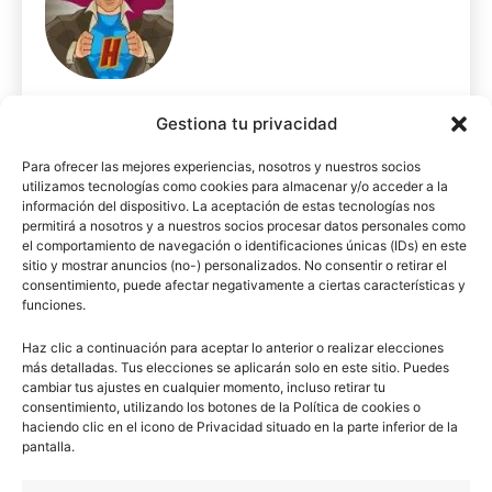
Gestiona tu privacidad
Para ofrecer las mejores experiencias, nosotros y nuestros socios
Artículo anterior
Artículo siguiente
utilizamos tecnologías como cookies para almacenar y/o acceder a la
Renacimiento (Resumen)
El Renacimiento científico
información del dispositivo. La aceptación de estas tecnologías nos
permitirá a nosotros y a nuestros socios procesar datos personales como
el comportamiento de navegación o identificaciones únicas (IDs) en este
ARTÍCULOS RELACIONADOS
sitio y mostrar anuncios (no-) personalizados. No consentir o retirar el
consentimiento, puede afectar negativamente a ciertas características y
funciones.
Historia de Turquía
Haz clic a continuación para aceptar lo anterior o realizar elecciones
más detalladas. Tus elecciones se aplicarán solo en este sitio. Puedes
cambiar tus ajustes en cualquier momento, incluso retirar tu
consentimiento, utilizando los botones de la Política de cookies o
haciendo clic en el icono de Privacidad situado en la parte inferior de la
pantalla.
Unificación de España