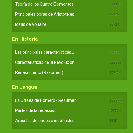
Teoría de los Cuatro Elementos
149910
Principales obras de Aristóteles
82125
Ideas de Voltaire
80724
En Historia
Las principales características...
525533
Características de la Revolución...
522323
Renacimiento (Resumen)
457154
En Lengua
La Odisea de Homero - Resumen
233377
Partes de la redacción
107924
Artículos definidos e indefinidos...
66181