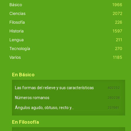
Básico
1966
Ciencias
2072
Filosofía
226
Historia
1597
Lengua
211
Tecnología
270
Varios
1185
En Básico
Las formas del relieve y sus características
402252
Números romanos
260238
Ángulos agudo, obtuso, recto y...
257661
En Filosofía