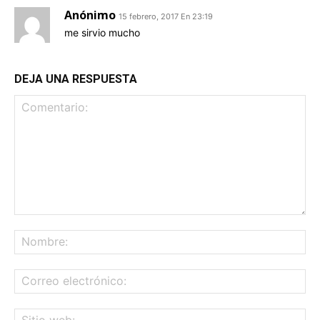
Anónimo
15 febrero, 2017 En 23:19
me sirvio mucho
DEJA UNA RESPUESTA
Comentario:
No
Co
ele
Sit