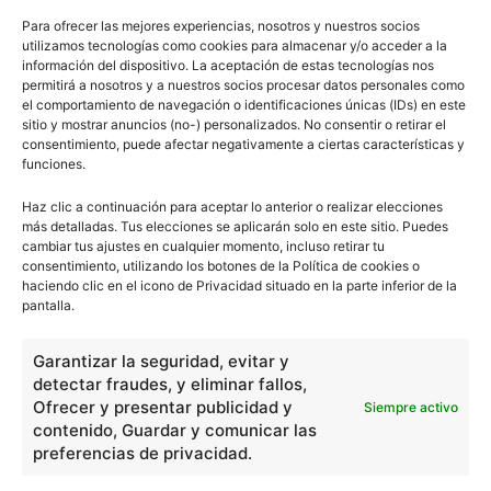
Para ofrecer las mejores experiencias, nosotros y nuestros socios
utilizamos tecnologías como cookies para almacenar y/o acceder a la
El metabolismo
información del dispositivo. La aceptación de estas tecnologías nos
permitirá a nosotros y a nuestros socios procesar datos personales como
el comportamiento de navegación o identificaciones únicas (IDs) en este
sitio y mostrar anuncios (no-) personalizados. No consentir o retirar el
consentimiento, puede afectar negativamente a ciertas características y
funciones.
Haz clic a continuación para aceptar lo anterior o realizar elecciones
1
2
más detalladas. Tus elecciones se aplicarán solo en este sitio. Puedes
cambiar tus ajustes en cualquier momento, incluso retirar tu
consentimiento, utilizando los botones de la Política de cookies o
haciendo clic en el icono de Privacidad situado en la parte inferior de la
pantalla.
0
Comentarios
Garantizar la seguridad, evitar y
escuelapedia
detectar fraudes, y eliminar fallos,
Ofrecer y presentar publicidad y
Siempre activo
contenido, Guardar y comunicar las
Nuestros articulos son redactados y publicados bajo
preferencias de privacidad.
licencia de uso libre. El usuario puede reproducir y hacer