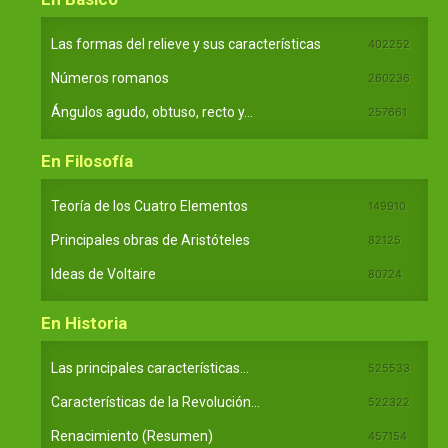
Las formas del relieve y sus características
402252
Números romanos
260236
Ángulos agudo, obtuso, recto y...
257661
En Filosofía
Teoría de los Cuatro Elementos
149910
Principales obras de Aristóteles
82125
Ideas de Voltaire
80724
En Historia
Las principales características...
525533
Características de la Revolución...
522322
Renacimiento (Resumen)
457154