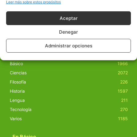
obras derivadas de todos los contenidos disponibles en
Leer más sobre estos propósitos
nuestro sitio. Este sitio usa cookies de terceros. Lea más
información
aquí
.
Aceptar
Denegar
Administrar opciones
Básico
1966
Ciencias
2072
Filosofía
226
Historia
1597
Lengua
211
Tecnología
270
Varios
1185
En Básico