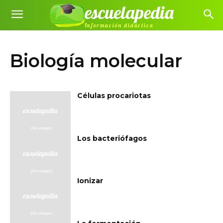
escuelapedia
Información didáctica
Biología molecular
Células procariotas
Los bacteriófagos
Ionizar