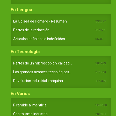
En Lengua
La Odisea de Homero - Resumen
233377
Partes de la redacción
107923
Artículos definidos e indefinidos...
66181
En Tecnología
Partes de un microscopio y calidad...
369769
Los grandes avances tecnológicos...
272923
Revolución industrial: máquina...
162459
En Varios
Pirámide alimenticia
1166386
Capitalismo industrial
284981