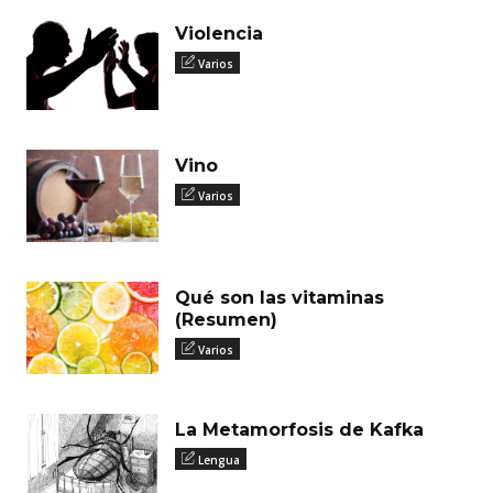
Violencia
Varios
Vino
Varios
Qué son las vitaminas
(Resumen)
Varios
La Metamorfosis de Kafka
Lengua