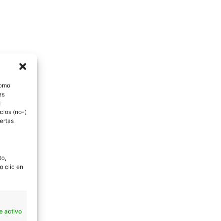
como
as
l
cios (no-)
ertas
to,
o clic en
e activo