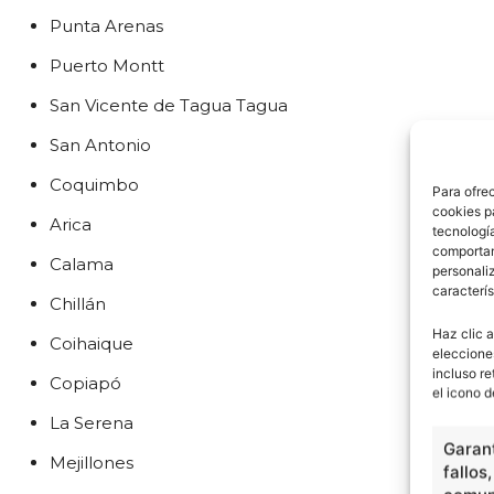
Punta Arenas
Puerto Montt
San Vicente de Tagua Tagua
San Antonio
Coquimbo
Para ofre
cookies p
Arica
tecnologí
comportam
Calama
personaliz
caracterís
Chillán
Haz clic a
Coihaique
eleccione
incluso re
Copiapó
el icono d
La Serena
Garant
Mejillones
fallos