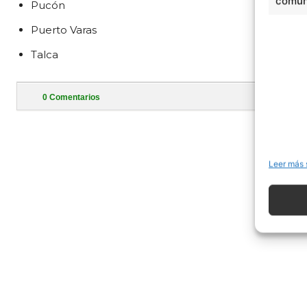
comuni
Pucón
Puerto Varas
Talca
0
Comentarios
- Publi
Leer más 