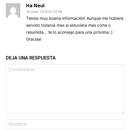
Ha Neul
30 junio, 2014 En 22:39
Tienes muy buena información! Aunque me hubiera
servido todavía mas si estuviera mas corta o
resumida… te lo aconsejo para una próxima ;)
Gracias!
DEJA UNA RESPUESTA
Comentario:
No