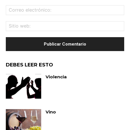
Co
ele
Sit
we
DEBES LEER ESTO
Violencia
Vino