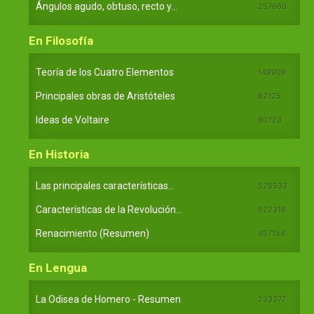
Ángulos agudo, obtuso, recto y...
257660
En Filosofía
Teoría de los Cuatro Elementos
149909
Principales obras de Aristóteles
82125
Ideas de Voltaire
80723
En Historia
Las principales características...
525533
Características de la Revolución...
522318
Renacimiento (Resumen)
457154
En Lengua
La Odisea de Homero - Resumen
233377