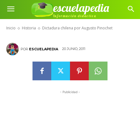
escuelapedia
Dictadura chilena por Augusto
Información didáctica
Pinochet
Inicio
Historia
Dictadura chilena por Augusto Pinochet
20 JUNIO, 2011
POR
ESCUELAPEDIA
- Publicidad -