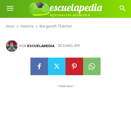
escuelapedia
Información didáctica
Margareth Thatcher
Inicio
Historia
Margareth Thatcher
20 JUNIO, 2011
POR
ESCUELAPEDIA
- Publicidad -