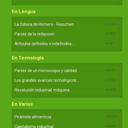
En Lengua
La Odisea de Homero - Resumen
233376
Partes de la redacción
107922
Artículos definidos e indefinidos...
66181
En Tecnología
Partes de un microscopio y calidad...
369757
Los grandes avances tecnológicos...
272923
Revolución industrial: máquina...
162459
En Varios
Pirámide alimenticia
1166385
Capitalismo industrial
284981