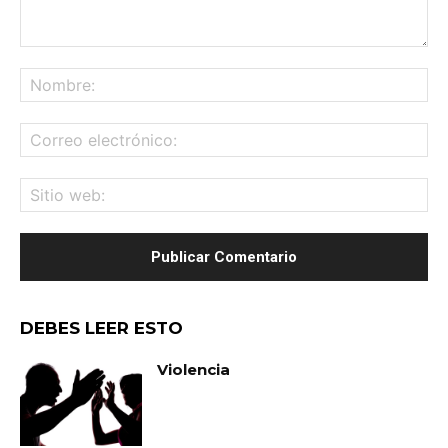
Comentario:
No
Co
ele
Sit
we
DEBES LEER ESTO
Violencia