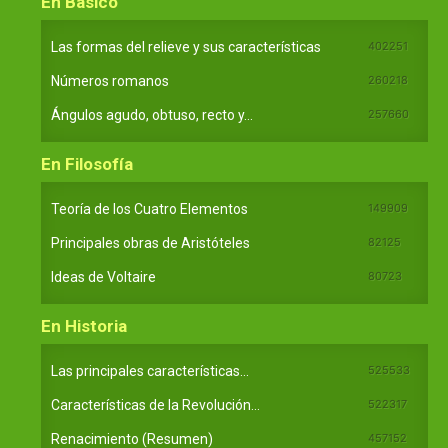
En Básico
Las formas del relieve y sus características
402251
Números romanos
260218
Ángulos agudo, obtuso, recto y...
257660
En Filosofía
Teoría de los Cuatro Elementos
149909
Principales obras de Aristóteles
82125
Ideas de Voltaire
80723
En Historia
Las principales características...
525533
Características de la Revolución...
522317
Renacimiento (Resumen)
457152