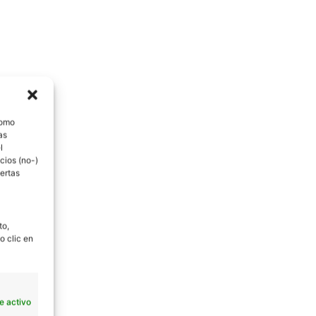
como
as
l
cios (no-)
ertas
to,
o clic en
e activo