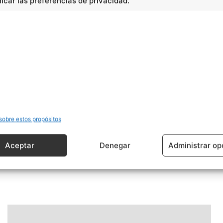
car las preferencias de privacidad.
sobre estos propósitos
Artículo siguiente
Aceptar
Denegar
Administrar op
Otto von Bismarck