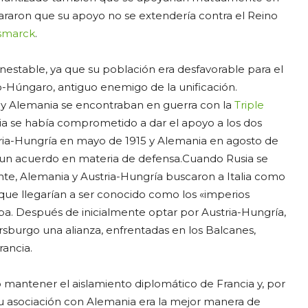
lararon que su apoyo no se extendería contra el Reino
ismarck
.
 inestable, ya que su población era desfavorable para el
-Húngaro, antiguo enemigo de la unificación.
 y Alemania se encontraban en guerra con la
Triple
talia se había comprometido a dar el apoyo a los dos
tria-Hungría en mayo de 1915 y Alemania en agosto de
fue un acuerdo en materia de defensa.
Cuando Rusia se
ente, Alemania y Austria-Hungría buscaron a Italia como
que llegarían a ser conocido como los «imperios
opa. Después de inicialmente optar por Austria-Hungría,
rsburgo una alianza, enfrentadas en los Balcanes,
rancia.
 mantener el aislamiento diplomático de Francia y, por
y su asociación con Alemania era la mejor manera de