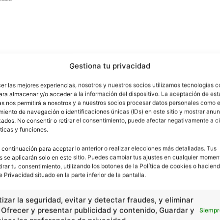
Gestiona tu privacidad
cer las mejores experiencias, nosotros y nuestros socios utilizamos tecnologías 
ara almacenar y/o acceder a la información del dispositivo. La aceptación de est
as nos permitirá a nosotros y a nuestros socios procesar datos personales como e
iento de navegación o identificaciones únicas (IDs) en este sitio y mostrar anun
ados. No consentir o retirar el consentimiento, puede afectar negativamente a ci
ticas y funciones.
 continuación para aceptar lo anterior o realizar elecciones más detalladas. Tus
s se aplicarán solo en este sitio. Puedes cambiar tus ajustes en cualquier momen
tirar tu consentimiento, utilizando los botones de la Política de cookies o haciend
RETAÑA
GUERRA
ITALIA
RUSIA
e Privacidad situado en la parte inferior de la pantalla.
izar la seguridad, evitar y detectar fraudes, y eliminar
, Ofrecer y presentar publicidad y contenido, Guardar y
Siempr