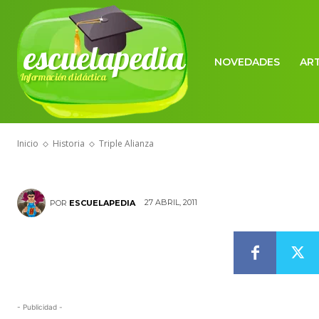
escuelapedia
NOVEDADES
AR
Información didáctica
HISTORIA
Triple Alianza
Inicio
Historia
Triple Alianza
27 ABRIL, 2011
POR
ESCUELAPEDIA
- Publicidad -