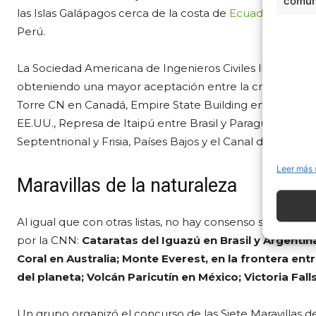
comuni
las Islas Galápagos cerca de la costa de
Ecuador
, el 
Perú.
La Sociedad Americana de Ingenieros Civiles llegó a co
obteniendo una mayor aceptación entre la crítica especi
Torre CN en Canadá, Empire State Building en Nueva Yo
EE.UU., Represa de Itaipú entre Brasil y Paraguay, Dique
Septentrional y Frisia, Países Bajos y el Canal de Pana
Leer más 
Maravillas de la naturaleza
Al igual que con otras listas, no hay consenso sobre las s
por la CNN:
Cataratas del Iguazú en Brasil y Argenti
Coral en Australia; Monte Everest, en la frontera ent
del planeta; Volcán Paricutín en México; Victoria Fa
Un grupo organizó el concurso de las Siete Maravilla