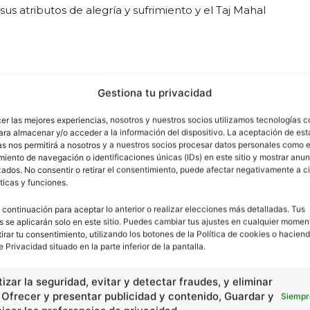
 atributos de alegría y sufrimiento y el Taj Mahal
Gestiona tu privacidad
villas originales o por ser todas ellas de civilizaciones
cer las mejores experiencias, nosotros y nuestros socios utilizamos tecnologías 
. Algunas combinaron las obras de la naturaleza con
ara almacenar y/o acceder a la información del dispositivo. La aceptación de est
argo, obtuvo un consenso claro.
as nos permitirá a nosotros y a nuestros socios procesar datos personales como e
iento de navegación o identificaciones únicas (IDs) en este sitio y mostrar anun
ados. No consentir o retirar el consentimiento, puede afectar negativamente a ci
atacumbas de Kom el Shoqafa, Torre de Porcelana de
ticas y funciones.
anta Sofía.
 continuación para aceptar lo anterior o realizar elecciones más detalladas. Tus
s se aplicarán solo en este sitio. Puedes cambiar tus ajustes en cualquier momen
 una lista con las 100 maravillas del mundo. Las siete
tirar tu consentimiento, utilizando los botones de la Política de cookies o haciend
e Privacidad situado en la parte inferior de la pantalla.
izar la seguridad, evitar y detectar fraudes, y eliminar
a de las «siete maravillas modernas» fueron la Gran
, Ofrecer y presentar publicidad y contenido, Guardar y
Siempr
entor en
Brasil
, la migración del Serengeti en Tanzania,