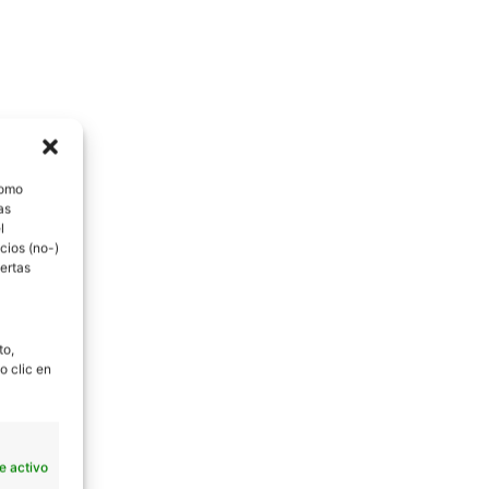
como
as
l
cios (no-)
ertas
to,
o clic en
e activo