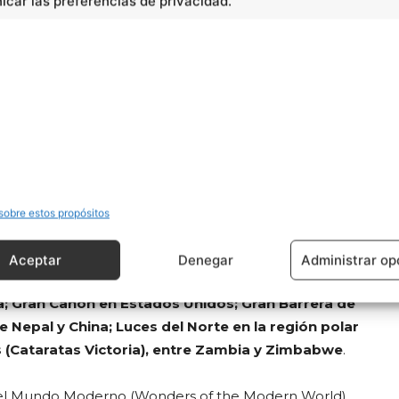
car las preferencias de privacidad.
Gran Cañón en los Estados Unidos y el Machu Picchu en
mpilar una lista de las maravillas del mundo moderno
alizada: Canal de la Mancha, entre Francia e Inglaterra,
rk, EE.UU., Puente Golden Gate en San Francisco (CA),
s Afsluitdijk, vinculando el norte de Holanda
má en el Istmo de Panamá.
sobre estos propósitos
Aceptar
Denegar
Administrar op
iete maravillas naturales. Una de las listas fue compilada
na; Gran Cañón en Estados Unidos; Gran Barrera de
re Nepal y China; Luces del Norte en la región polar
lls (Cataratas Victoria), entre Zambia y Zimbabwe
.
s del Mundo Moderno (Wonders of the Modern World)