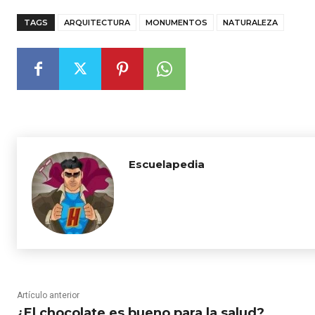
TAGS
ARQUITECTURA
MONUMENTOS
NATURALEZA
Escuelapedia
Artículo anterior
¿El chocolate es bueno para la salud?