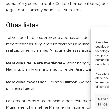
adoración y conocimiento; Coliseo Romano (Roma) por sus
(Agra) por el amor y pasión tras su historia.
Otras listas
Tal vez por haber sobrevivido apenas una de las siete mara
Para ofre
mediterráneas, surgieron imitaciones a la lista original
cookies p
realizaciones humanas. Ninguna de esas listas, sin emb
tecnologí
comportam
personaliz
Maravillas de la era medieval –
Stonehenge, Coliseo, C
caracterís
Nanjing, Gran Muralla China, Torre de Pisa y Basílica de S
Haz clic a
eleccione
Maravillas modernas –
el sitio Hillman Wonders elaboró
incluso re
el icono d
primeras fueron
Garant
Los dos intentos más conocidos para establecer una list
fallos
Muralla en China, el Taj Mahal en la India, el Cristo Red