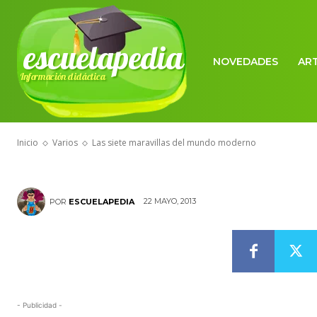
VARIOS
escuelapedia
Las siete mar
NOVEDADES
AR
Información didáctica
moderno
Inicio
Varios
Las siete maravillas del mundo moderno
22 MAYO, 2013
POR
ESCUELAPEDIA
- Publicidad -