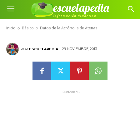
escuelapedia
Información didáctica
Datos de la Acrópolis de Atenas
Inicio
Básico
Datos de la Acrópolis de Atenas
29 NOVIEMBRE, 2013
POR
ESCUELAPEDIA
- Publicidad -