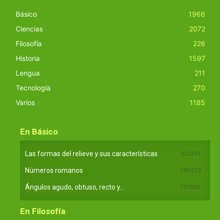
Básico
1966
Ciencias
2072
Filosofía
226
Historia
1597
Lengua
211
Tecnología
270
Varios
1185
En Básico
Las formas del relieve y sus características
402251
Números romanos
260223
Ángulos agudo, obtuso, recto y...
257660
En Filosofía