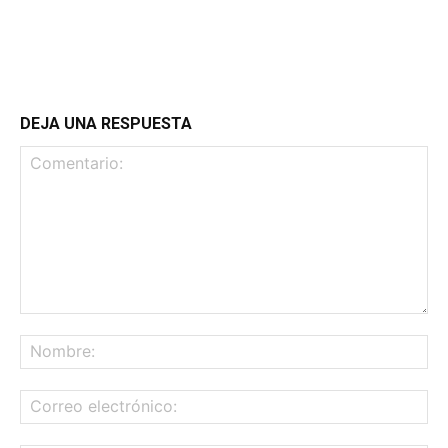
DEJA UNA RESPUESTA
Comentario:
No
Co
ele