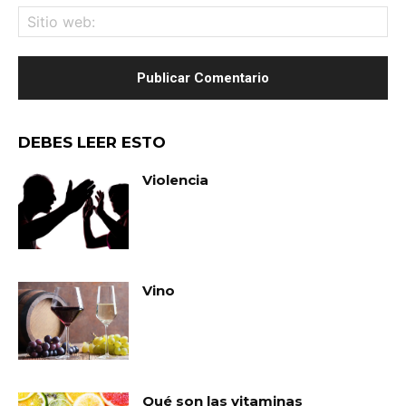
Sit
we
DEBES LEER ESTO
Violencia
Vino
Qué son las vitaminas