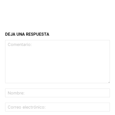
DEJA UNA RESPUESTA
Comentario:
No
Co
ele