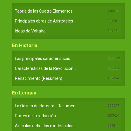
Teoría de los Cuatro Elementos
149910
Principales obras de Aristóteles
82125
Ideas de Voltaire
80725
En Historia
Las principales características...
525533
Características de la Revolución...
522324
Renacimiento (Resumen)
457154
En Lengua
La Odisea de Homero - Resumen
233377
Partes de la redacción
107924
Artículos definidos e indefinidos...
66181