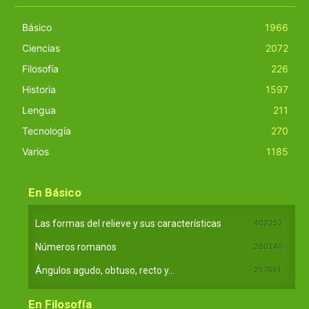
Básico
1966
Ciencias
2072
Filosofía
226
Historia
1597
Lengua
211
Tecnología
270
Varios
1185
En Básico
Las formas del relieve y sus características
402252
Números romanos
260240
Ángulos agudo, obtuso, recto y...
257661
En Filosofía