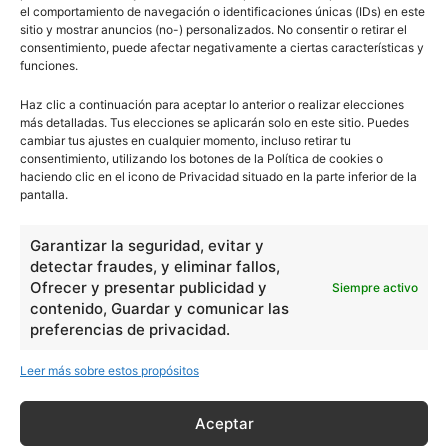
el comportamiento de navegación o identificaciones únicas (IDs) en este
sitio y mostrar anuncios (no-) personalizados. No consentir o retirar el
consentimiento, puede afectar negativamente a ciertas características y
funciones.
Haz clic a continuación para aceptar lo anterior o realizar elecciones
Unificación de España
más detalladas. Tus elecciones se aplicarán solo en este sitio. Puedes
cambiar tus ajustes en cualquier momento, incluso retirar tu
consentimiento, utilizando los botones de la Política de cookies o
haciendo clic en el icono de Privacidad situado en la parte inferior de la
pantalla.
Vincent Van Gogh y su arte pos-
Garantizar la seguridad, evitar y
impresionista
detectar fraudes, y eliminar fallos,
Ofrecer y presentar publicidad y
Siempre activo
contenido, Guardar y comunicar las
preferencias de privacidad.
Visigodos en la Península Ibérica
Leer más sobre estos propósitos
Aceptar