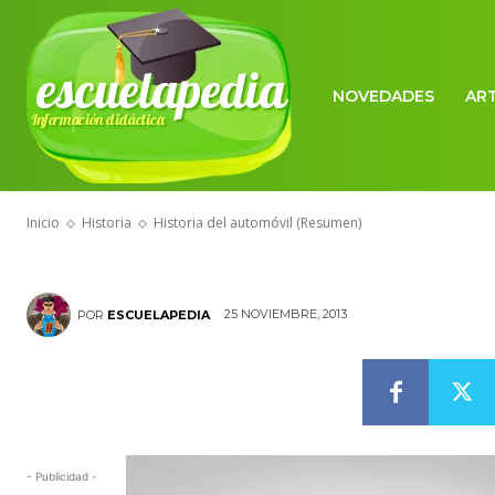
escuelapedia
NOVEDADES
AR
Información didáctica
HISTORIA
Historia del 
Inicio
Historia
Historia del automóvil (Resumen)
25 NOVIEMBRE, 2013
POR
ESCUELAPEDIA
- Publicidad -