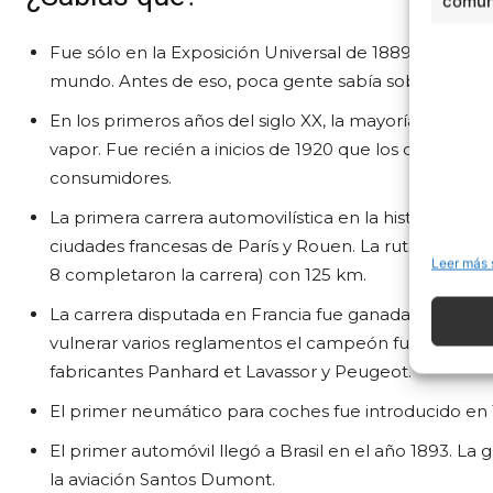
comuni
Fue sólo en la Exposición Universal de 1889, celebrad
mundo. Antes de eso, poca gente sabía sobre la inven
En los primeros años del siglo XX, la mayoría de los
vapor. Fue recién a inicios de 1920 que los coches co
consumidores.
La primera carrera automovilística en la historia se pro
ciudades francesas de París y Rouen. La ruta de la ca
Leer más 
8 completaron la carrera) con 125 km.
La carrera disputada en Francia fue ganada por el C
vulnerar varios reglamentos el campeón fue descalific
fabricantes Panhard et Lavassor y Peugeot.
El primer neumático para coches fue introducido en 
El primer automóvil llegó a Brasil en el año 1893. L
la aviación Santos Dumont.