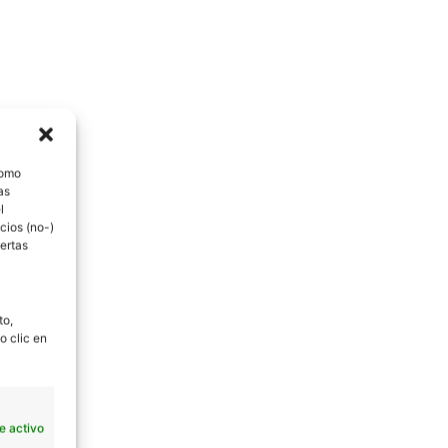
como
as
l
cios (no-)
ertas
to,
o clic en
e activo