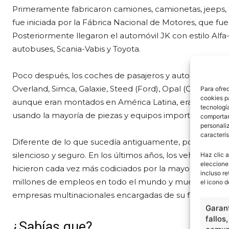
Primeramente fabricaron camiones, camionetas, jeeps, f
fue iniciada por la Fábrica Nacional de Motores, que f
Posteriormente llegaron el automóvil JK con estilo Al
autobuses, Scania-Vabis y Toyota.
Poco después, los coches de pasajeros y autobuses co
Overland, Simca, Galaxie, Steed (Ford), Opal (Chevrolet),
Para ofre
cookies p
aunque eran montados en América Latina, eran proyect
tecnologí
usando la mayoría de piezas y equipos importados.
comportam
personaliz
caracterís
Diferente de lo que sucedía antiguamente, poseía carac
silencioso y seguro. En los últimos años, los vehículos
Haz clic a
eleccione
hicieron cada vez más codiciados por la mayoría de los
incluso re
millones de empleos en todo el mundo y mueve miles de
el icono d
empresas multinacionales encargadas de su fabricación 
Garant
fallos
¿Sabías que?