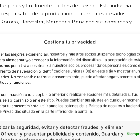
urgones y finalmente coches de turismo. Esta industria
ue responsable de la producción de camiones pesados.
fa-Romeo, Harvester, Mercedes-Benz con sus camiones y
Gestiona tu privacidad
menzaron a fabricarse: Volkswagen, DKW-Vemag, Willys-
 Regente y Dart (Chrysler). Todos estos vehículos,
cer las mejores experiencias, nosotros y nuestros socios utilizamos tecnologías 
ara almacenar y/o acceder a la información del dispositivo. La aceptación de est
ados en las matrices europeas y norteamericanas,
as nos permitirá a nosotros y a nuestros socios procesar datos personales como e
iento de navegación o identificaciones únicas (IDs) en este sitio y mostrar anun
ados. No consentir o retirar el consentimiento, puede afectar negativamente a ci
ticas y funciones.
terísticas como confort y rapidez, además de ser más
 vienen pasando por innumerables cambios y estos los
 continuación para aceptar lo anterior o realizar elecciones más detalladas. Tus
s se aplicarán solo en este sitio. Puedes cambiar tus ajustes en cualquier momen
 consumidores. Todo el proceso de fabricación genera
tirar tu consentimiento, utilizando los botones de la Política de cookies o haciend
 millones de dólares, generando lucros a las
e Privacidad situado en la parte inferior de la pantalla.
y distribución.
izar la seguridad, evitar y detectar fraudes, y eliminar
, Ofrecer y presentar publicidad y contenido, Guardar y
Siempr