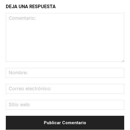
DEJA UNA RESPUESTA
Comentario:
No
Co
ele
Sit
we