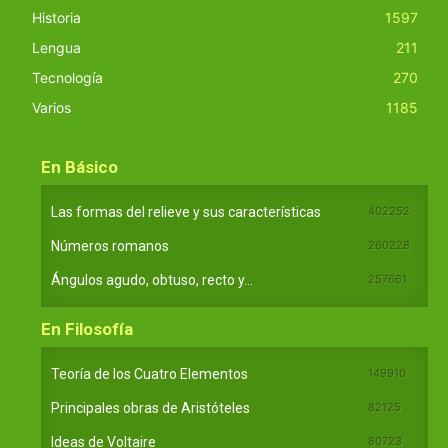
Historia
1597
Lengua
211
Tecnología
270
Varios
1185
En Básico
Las formas del relieve y sus características
402252
Números romanos
260228
Ángulos agudo, obtuso, recto y...
257661
En Filosofía
Teoría de los Cuatro Elementos
149910
Principales obras de Aristóteles
82125
Ideas de Voltaire
80723