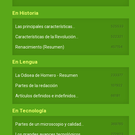
En Historia
Las principales características...
525533
Características de la Revolución...
522321
Renacimiento (Resumen)
457154
En Lengua
La Odisea de Homero - Resumen
233377
Partes de la redacción
107922
Artículos definidos e indefinidos...
66181
En Tecnología
Partes de un microscopio y calidad...
369765
Los grandes avances tecnológicos...
272923