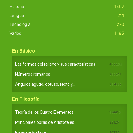
Historia
1597
Lengua
211
Tecnología
270
Varios
1185
En Básico
Las formas del relieve y sus características
402253
Números romanos
260241
Ángulos agudo, obtuso, recto y...
257662
En Filosofía
Teoría de los Cuatro Elementos
149910
Principales obras de Aristóteles
82125
Ideas de Voltaire
80725