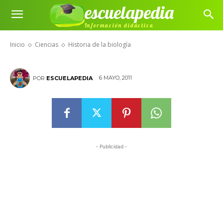
escuelapedia
Información didáctica
Historia de la biología
Inicio
Ciencias
Historia de la biología
6 MAYO, 2011
POR
ESCUELAPEDIA
- Publicidad -