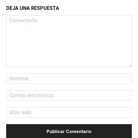
DEJA UNA RESPUESTA
Comentario:
No
Co
ele
Sit
we