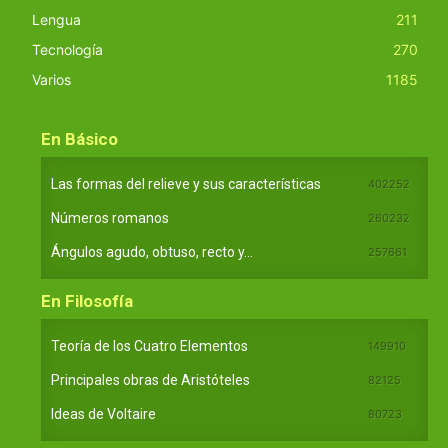
Lengua
211
Tecnología
270
Varios
1185
En Básico
Las formas del relieve y sus características
402252
Números romanos
260232
Ángulos agudo, obtuso, recto y...
257661
En Filosofía
Teoría de los Cuatro Elementos
149910
Principales obras de Aristóteles
82125
Ideas de Voltaire
80723