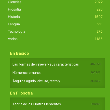
Ciencias
2072
Filosofía
226
Historia
1597
Lengua
211
Tecnología
270
Varios
1185
En Básico
Las formas del relieve y sus características
402253
Números romanos
260241
Ángulos agudo, obtuso, recto y...
257662
En Filosofía
Teoría de los Cuatro Elementos
149910