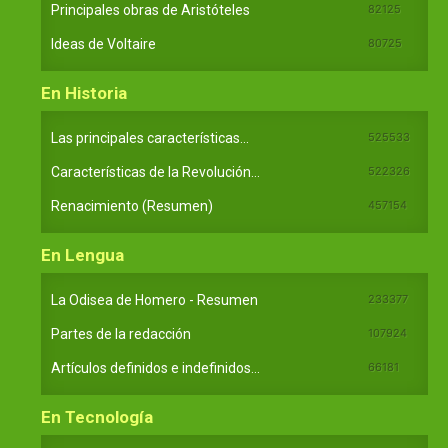
Principales obras de Aristóteles
82125
Ideas de Voltaire
80725
En Historia
Las principales características...
525533
Características de la Revolución...
522326
Renacimiento (Resumen)
457154
En Lengua
La Odisea de Homero - Resumen
233377
Partes de la redacción
107924
Artículos definidos e indefinidos...
66181
En Tecnología