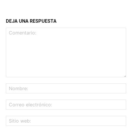
DEJA UNA RESPUESTA
Comentario:
No
Co
ele
Sit
we