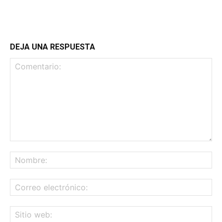
DEJA UNA RESPUESTA
Comentario:
No
Co
ele
Sit
we