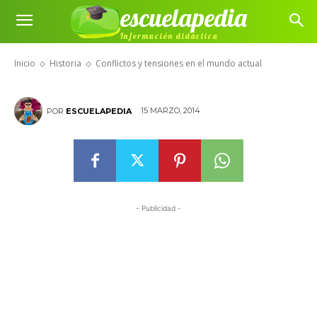
escuelapedia
Conflictos y tensiones en el
Información didáctica
mundo actual
Inicio
Historia
Conflictos y tensiones en el mundo actual
15 MARZO, 2014
POR
ESCUELAPEDIA
- Publicidad -