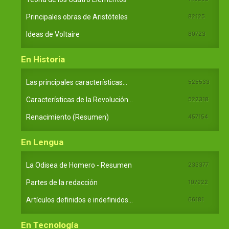
Principales obras de Aristóteles
82125
Ideas de Voltaire
80723
En Historia
Las principales características...
525533
Características de la Revolución...
522318
Renacimiento (Resumen)
457154
En Lengua
La Odisea de Homero - Resumen
233377
Partes de la redacción
107922
Artículos definidos e indefinidos...
66181
En Tecnología