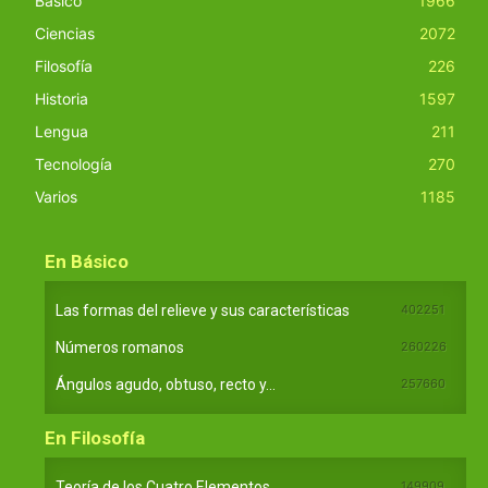
Básico
1966
Ciencias
2072
Filosofía
226
Historia
1597
Lengua
211
Tecnología
270
Varios
1185
En Básico
Las formas del relieve y sus características
402251
Números romanos
260226
Ángulos agudo, obtuso, recto y...
257660
En Filosofía
Teoría de los Cuatro Elementos
149909