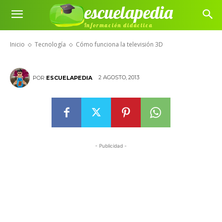
escuelapedia
Información didáctica
Cómo funciona la televisión 3D
Inicio
Tecnología
Cómo funciona la televisión 3D
2 AGOSTO, 2013
POR
ESCUELAPEDIA
- Publicidad -