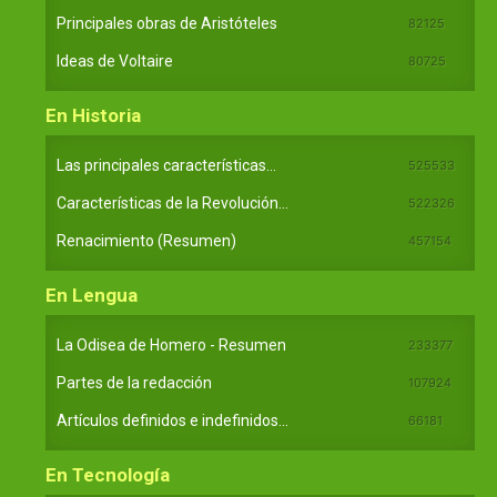
Principales obras de Aristóteles
82125
Ideas de Voltaire
80725
En Historia
Las principales características...
525533
Características de la Revolución...
522326
Renacimiento (Resumen)
457154
En Lengua
La Odisea de Homero - Resumen
233377
Partes de la redacción
107924
Artículos definidos e indefinidos...
66181
En Tecnología