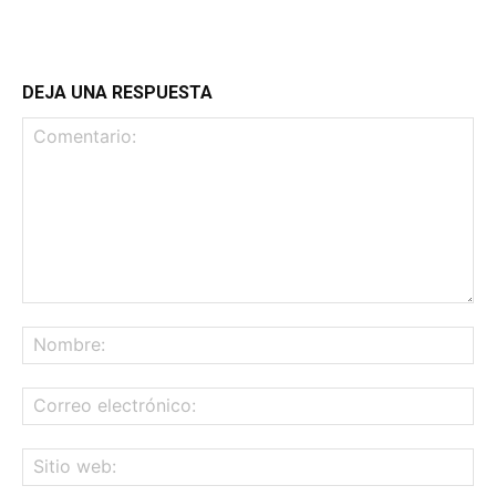
DEJA UNA RESPUESTA
Comentario:
No
Co
ele
Sit
we