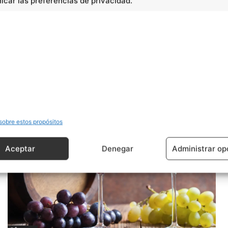
car las preferencias de privacidad.
Artículo siguiente
Purgatorio
sobre estos propósitos
Aceptar
Denegar
Administrar op