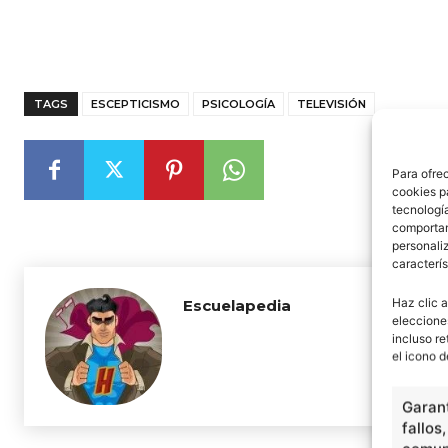
TAGS
ESCEPTICISMO
PSICOLOGÍA
TELEVISIÓN
Para ofre
cookies p
tecnologí
comportam
personaliz
caracterís
Haz clic a
Escuelapedia
eleccione
incluso re
el icono d
Garant
fallos