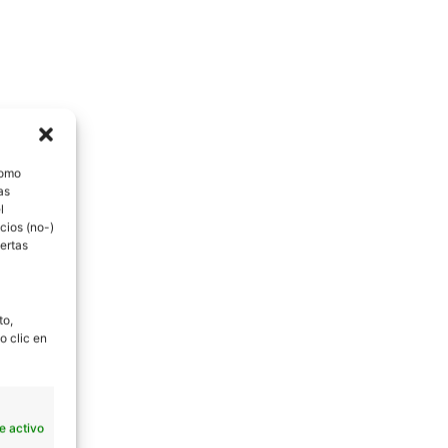
como
as
l
cios (no-)
ertas
to,
o clic en
e activo