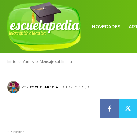
escuelapedia
NOVEDADES
AR
Información didáctica
VARIOS
Mensaje subli
Inicio
Varios
Mensaje subliminal
10 DICIEMBRE, 2011
POR
ESCUELAPEDIA
- Publicidad -