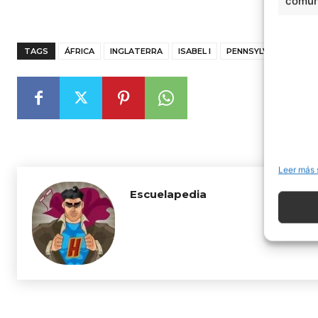
comuni
TAGS
ÁFRICA
INGLATERRA
ISABEL I
PENNSYLVANIA
WA
Leer más 
Escuelapedia