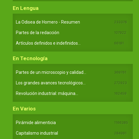
En Lengua
La Odisea de Homero - Resumen
233376
Partes de la redacción
107922
Artículos definidos e indefinidos...
66181
En Tecnología
Partes de un microscopio y calidad...
369761
Los grandes avances tecnológicos...
272923
Revolución industrial: máquina...
162459
En Varios
Pirámide alimenticia
1166385
Capitalismo industrial
284981