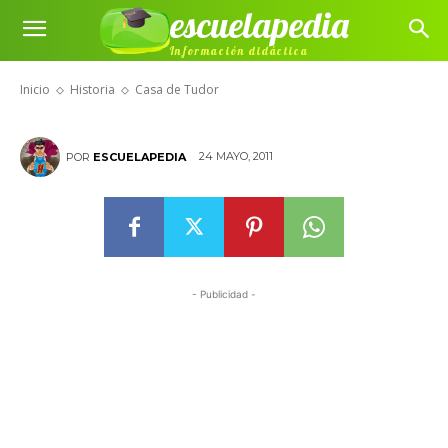
escuelapedia
Información didáctica
Casa de Tudor
Inicio
Historia
Casa de Tudor
24 MAYO, 2011
POR
ESCUELAPEDIA
- Publicidad -