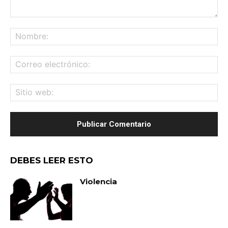
Comentario:
No
Co
ele
Sit
we
DEBES LEER ESTO
Violencia