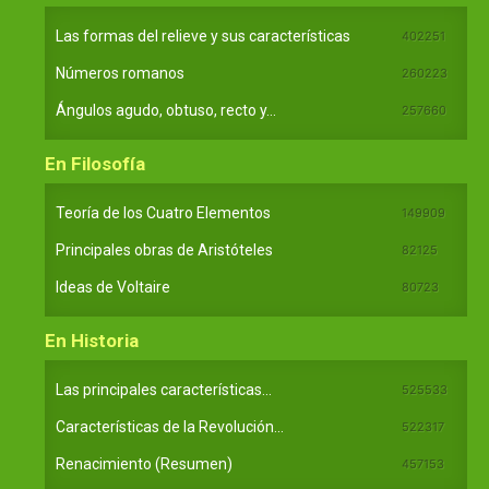
Las formas del relieve y sus características
402251
Números romanos
260223
Ángulos agudo, obtuso, recto y...
257660
En Filosofía
Teoría de los Cuatro Elementos
149909
Principales obras de Aristóteles
82125
Ideas de Voltaire
80723
En Historia
Las principales características...
525533
Características de la Revolución...
522317
Renacimiento (Resumen)
457153