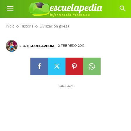
escuelapedia
Información didáctica
Civilización griega
Inicio
Historia
Civilización griega
2 FEBRERO, 2012
POR
ESCUELAPEDIA
- Publicidad -