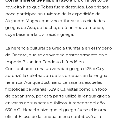
Con la muerte de Filipo II (336 a.C.),
un intento de
revuelta hizo que Tebas fuera destruida. Los griegos
poca participación tuvieron de la expedición de
Alejandro Magno, que vino a liberar a las ciudades
griegas de Asia, de hecho, creó un nuevo mundo,
cuya base era la civilización griega.
La herencia cultural de Grecia triunfaría en el Imperio
de Oriente, que se convertiría posteriormente en el
Imperio Bizantino. Teodosio II fundó en
Constantinopla una universidad griega (425 d.C.) y
autorizó la celebración de las pruebas en la lengua
helénica. Aunque Justiniano cerrase las escuelas
filosóficas de Atenas (529 d.C.), vistas como un foco
de paganismo, por otra parte utilizó la lengua griega
en varios de sus actos públicos. Alrededor del año
630 d.C., Heraclio hizo que el griego fuese el idioma
oficial. El uso de la lengua griega contribuyó a la