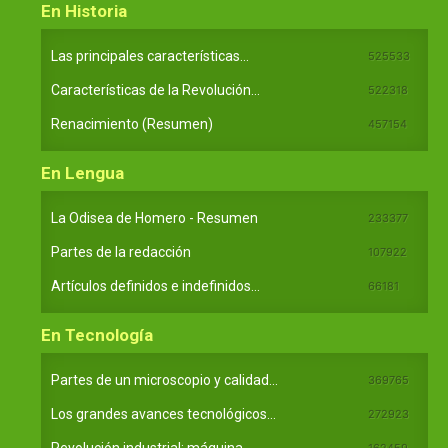
En Historia
Las principales características...
525533
Características de la Revolución...
522318
Renacimiento (Resumen)
457154
En Lengua
La Odisea de Homero - Resumen
233377
Partes de la redacción
107922
Artículos definidos e indefinidos...
66181
En Tecnología
Partes de un microscopio y calidad...
369765
Los grandes avances tecnológicos...
272923
162459