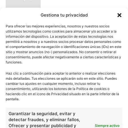
Gestiona tu privacidad
Vincent Van Gogh y su arte pos-
Para ofrecer las mejores experiencias, nosotros y nuestros socios
impresionista
utilizamos tecnologías como cookies para almacenar y/o acceder a la
información del dispositivo. La aceptación de estas tecnologías nos
permitirá a nosotros y a nuestros socios procesar datos personales como
el comportamiento de navegación o identificaciones únicas (IDs) en este
sitio y mostrar anuncios (no-) personalizados. No consentir o retirar el
consentimiento, puede afectar negativamente a ciertas características y
Visigodos en la Península Ibérica
funciones.
Haz clic a continuación para aceptar lo anterior o realizar elecciones
más detalladas. Tus elecciones se aplicarán solo en este sitio. Puedes
cambiar tus ajustes en cualquier momento, incluso retirar tu
consentimiento, utilizando los botones de la Política de cookies o
haciendo clic en el icono de Privacidad situado en la parte inferior de la
pantalla.
- Publicidad -
Garantizar la seguridad, evitar y
detectar fraudes, y eliminar fallos,
Ofrecer y presentar publicidad y
Siempre activo