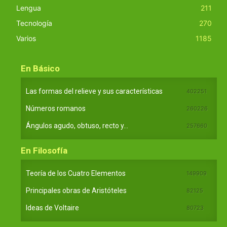
Lengua
211
Tecnología
270
Varios
1185
En Básico
Las formas del relieve y sus características
402251
Números romanos
260226
Ángulos agudo, obtuso, recto y...
257660
En Filosofía
Teoría de los Cuatro Elementos
149909
Principales obras de Aristóteles
82125
Ideas de Voltaire
80723