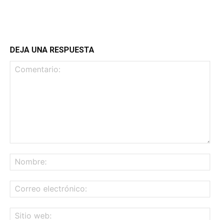
DEJA UNA RESPUESTA
Comentario:
No
Co
ele
Sit