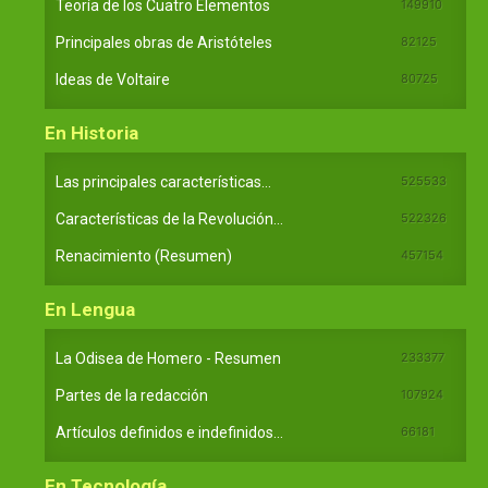
Teoría de los Cuatro Elementos
149910
Principales obras de Aristóteles
82125
Ideas de Voltaire
80725
En Historia
Las principales características...
525533
Características de la Revolución...
522326
Renacimiento (Resumen)
457154
En Lengua
La Odisea de Homero - Resumen
233377
Partes de la redacción
107924
Artículos definidos e indefinidos...
66181
En Tecnología