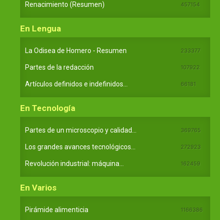
Renacimiento (Resumen)
457154
En Lengua
La Odisea de Homero - Resumen
233377
Partes de la redacción
107922
Artículos definidos e indefinidos...
66181
En Tecnología
Partes de un microscopio y calidad...
369765
Los grandes avances tecnológicos...
272923
Revolución industrial: máquina...
162459
En Varios
Pirámide alimenticia
1166386