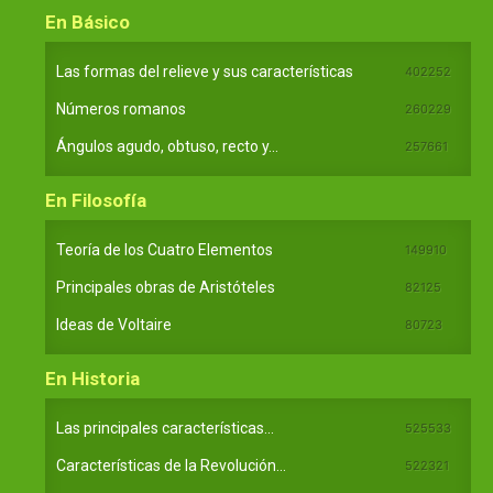
En Básico
Las formas del relieve y sus características
402252
Números romanos
260229
Ángulos agudo, obtuso, recto y...
257661
En Filosofía
Teoría de los Cuatro Elementos
149910
Principales obras de Aristóteles
82125
Ideas de Voltaire
80723
En Historia
Las principales características...
525533
Características de la Revolución...
522321